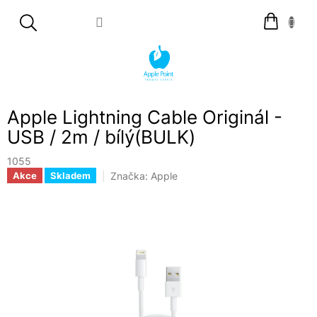
Přejít
Nákupní
na
košík
obsah
Apple Lightning Cable Originál -
USB / 2m / bílý(BULK)
1055
Značka:
Apple
Akce
Skladem