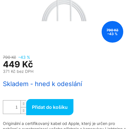
790 Kč
–43 %
790 Kč
–43 %
449 Kč
371 Kč bez DPH
Měrná
Skladem - hned k odeslání
cena:
Přidat do košíku
Originální a certifikovaný kabel od Apple, který je určen pro
nabíjení a synchronizaci vašeho přístroje s koncovkou Lightning s