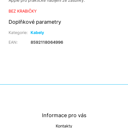
Apple pro praktické nabíjení ze zásuvky.
BEZ KRABIČKY
Doplňkové parametry
Kategorie
:
Kabely
EAN
:
8592118064996
Z
á
p
a
t
Informace pro vás
í
Kontakty