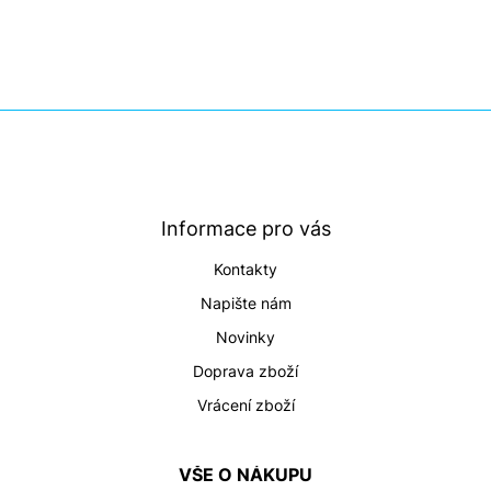
Z
á
p
a
t
Informace pro vás
í
Kontakty
Napište nám
Novinky
Doprava zboží
Vrácení zboží
VŠE O NÁKUPU