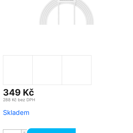
349 Kč
288 Kč bez DPH
Měrná
Skladem
cena: