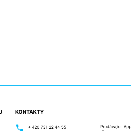
U
KONTAKTY
Prodávající: Appl
+ 420 731 22 44 55