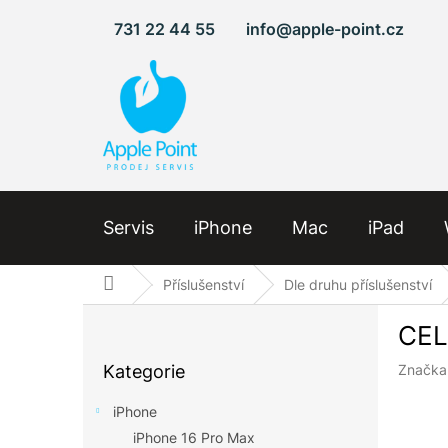
Přejít
731 22 44 55
info@apple-point.cz
na
obsah
Servis
iPhone
Mac
iPad
Domů
Příslušenství
Dle druhu příslušenství
P
CEL
o
Přeskočit
s
Kategorie
Značka
kategorie
t
r
iPhone
a
iPhone 16 Pro Max
n