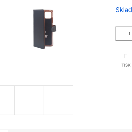
Měrná
Sklad
cena:
TISK