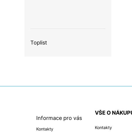
Toplist
Z
á
p
a
VŠE O NÁKUP
t
Informace pro vás
í
Kontakty
Kontakty