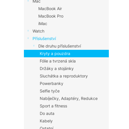
Mac
MacBook Air
MacBook Pro
iMac
Watch
Příslušenství
Dle druhu příslušenství
Kryty a pouzdra
Fólie a tvrzená skla
Držáky a stojánky
Sluchátka a reproduktory
Powerbanky
Selfie tyče
Nabíječky, Adaptéry, Redukce
Sport a fitness
Do auta
Kabely
Ostatní