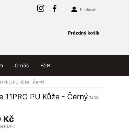
Přihlášení
Nákupní
Prázdný košík
košík
ám
O nás
B2B
 11PRO PU Kůže - Černý
ne 11PRO PU Kůže - Černý
7406
 Kč
bez DPH