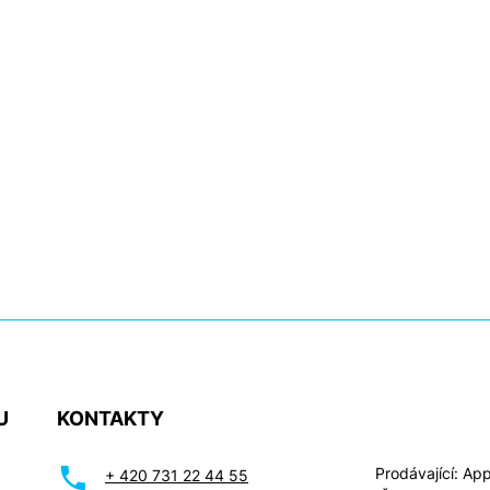
U
KONTAKTY
Prodávající: Appl
+ 420 731 22 44 55