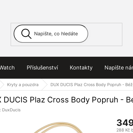
Watch
Příslušenství
Kontakty
Napište n
Kryty a pouzdra
DUX DUCIS Plaz Cross Body Popruh - Bé
 DUCIS Plaz Cross Body Popruh - B
:
DuxDucis
349
288 Kč 