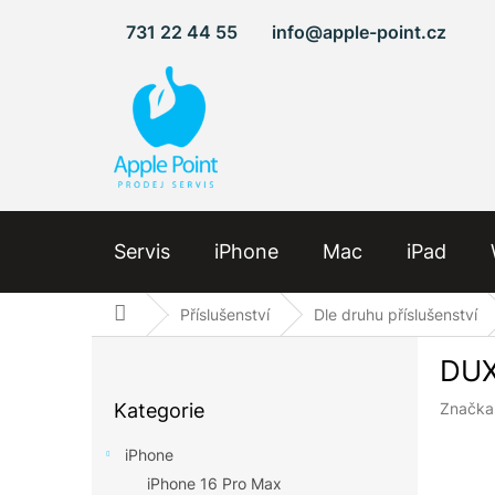
Přejít
731 22 44 55
info@apple-point.cz
na
obsah
Servis
iPhone
Mac
iPad
Domů
Příslušenství
Dle druhu příslušenství
P
DUX
o
Přeskočit
s
Kategorie
Značka
kategorie
t
r
iPhone
a
iPhone 16 Pro Max
n