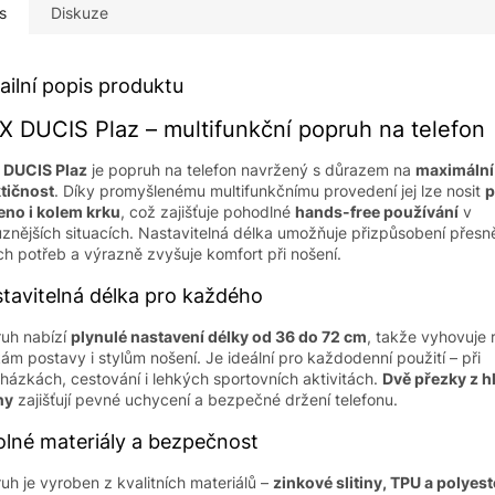
s
Diskuze
ailní popis produktu
 DUCIS Plaz – multifunkční popruh na telefon
 DUCIS Plaz
je popruh na telefon navržený s důrazem na
maximální
tičnost
. Díky promyšlenému multifunkčnímu provedení jej lze nosit
p
no i kolem krku
, což zajišťuje pohodlné
hands-free používání
v
ůznějších situacích. Nastavitelná délka umožňuje přizpůsobení přesn
ch potřeb a výrazně zvyšuje komfort při nošení.
tavitelná délka pro každého
uh nabízí
plynulé nastavení délky od 36 do 72 cm
, takže vyhovuje
ám postavy i stylům nošení. Je ideální pro každodenní použití – při
házkách, cestování i lehkých sportovních aktivitách.
Dvě přezky z h
ny
zajišťují pevné uchycení a bezpečné držení telefonu.
lné materiály a bezpečnost
uh je vyroben z kvalitních materiálů –
zinkové slitiny, TPU a polyes