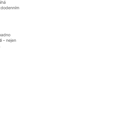
áhá
aždodenním
snadno
i
– nejen
.