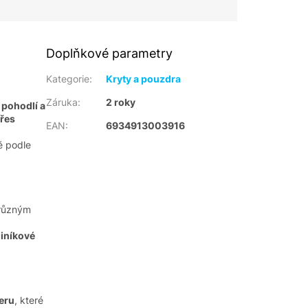
Doplňkové parametry
Kategorie
:
Kryty a pouzdra
Záruka
:
2 roky
 pohodlí a
řes
EAN
:
6934913003916
ě podle
 různým
liníkové
teru
, které