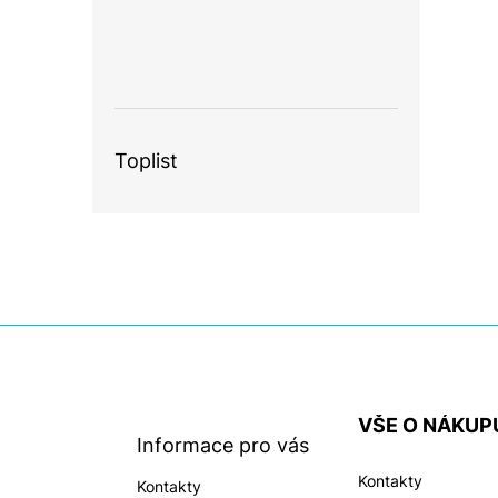
Toplist
Z
á
p
a
VŠE O NÁKUP
t
Informace pro vás
í
Kontakty
Kontakty