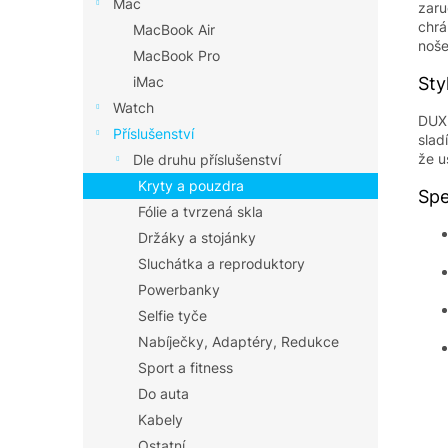
Mac
zaru
chrá
MacBook Air
noše
MacBook Pro
iMac
Sty
Watch
DUX
Příslušenství
slad
že u
Dle druhu příslušenství
Kryty a pouzdra
Spe
Fólie a tvrzená skla
Držáky a stojánky
Sluchátka a reproduktory
Powerbanky
Selfie tyče
Nabíječky, Adaptéry, Redukce
Sport a fitness
Do auta
Kabely
Ostatní