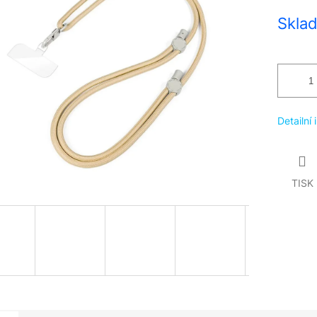
Měrná
Skla
cena:
Detailní
TISK