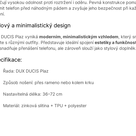
čují vysokou odolnost proti roztržení i oděru. Pevná konstrukce pom
nit telefon před náhodným pádem a zvyšuje jeho bezpečnost při k
ní.
lový a minimalistický design
 DUCIS Plaz vyniká
moderním, minimalistickým vzhledem
, který 
íte s různými outfity. Představuje ideální spojení
estetiky a funkčnost
snadňuje přenášení telefonu, ale zároveň slouží jako stylový doplněk
cifikace:
Řada: DUX DUCIS Plaz
Způsob nošení: přes rameno nebo kolem krku
Nastavitelná délka: 36–72 cm
Materiál: zinková slitina + TPU + polyester