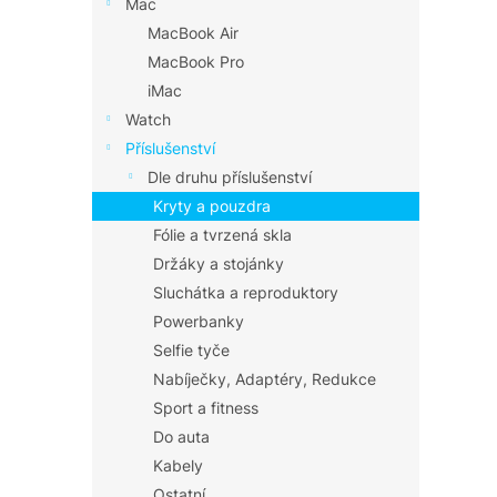
Mac
MacBook Air
MacBook Pro
iMac
Watch
Příslušenství
Dle druhu příslušenství
Kryty a pouzdra
Fólie a tvrzená skla
Držáky a stojánky
Sluchátka a reproduktory
Powerbanky
Selfie tyče
Nabíječky, Adaptéry, Redukce
Sport a fitness
Do auta
Kabely
Ostatní