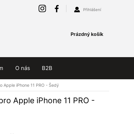
Přihlášení
Nákupní
Prázdný košík
košík
ám
O nás
B2B
ro Apple iPhone 11 PRO - Šedý
pro Apple iPhone 11 PRO -