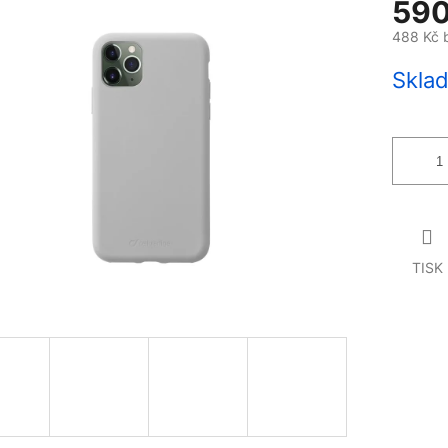
590
488 Kč 
Měrná
Sklad
cena:
TISK