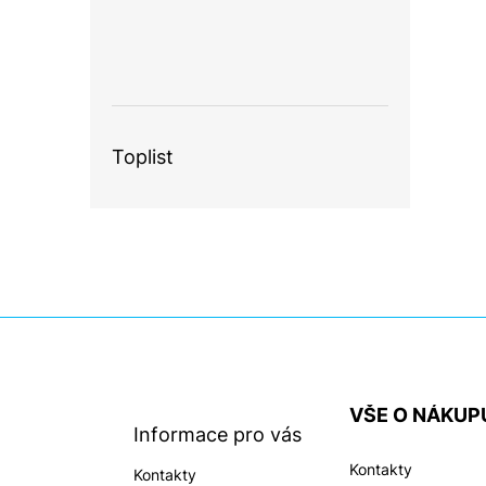
Toplist
Z
á
p
a
VŠE O NÁKUP
t
Informace pro vás
í
Kontakty
Kontakty