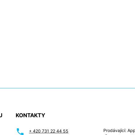
U
KONTAKTY
Prodávající: Appl
+ 420 731 22 44 55