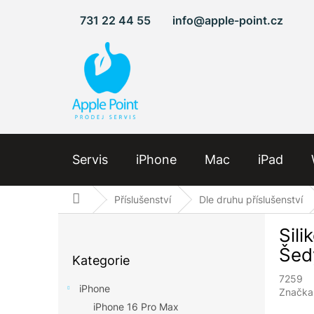
Přejít
731 22 44 55
info@apple-point.cz
na
obsah
Servis
iPhone
Mac
iPad
Domů
Příslušenství
Dle druhu příslušenství
P
Sil
o
Přeskočit
s
Šed
Kategorie
kategorie
t
7259
r
iPhone
Značka
a
iPhone 16 Pro Max
n