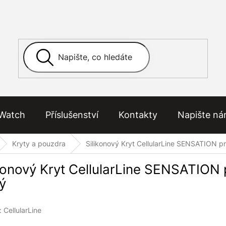
Watch
Příslušenství
Kontakty
Napište n
Kryty a pouzdra
Silikonový Kryt CellularLine SENSATION p
ikonový Kryt CellularLine SENSATION 
ý
:
CellularLine