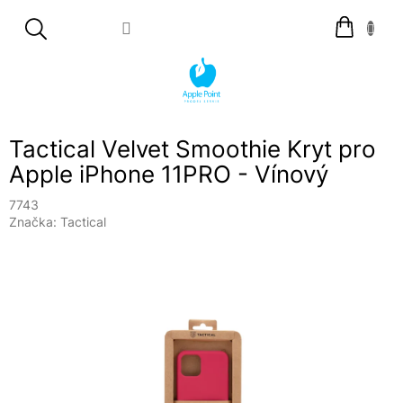
Přejít
Nákupní
na
košík
obsah
Tactical Velvet Smoothie Kryt pro
Apple iPhone 11PRO - Vínový
7743
Značka:
Tactical