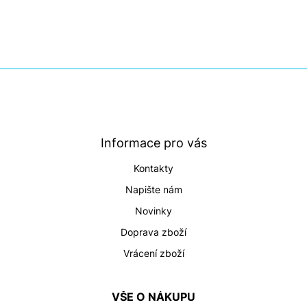
Z
á
p
a
t
Informace pro vás
í
Kontakty
Napište nám
Novinky
Doprava zboží
Vrácení zboží
VŠE O NÁKUPU