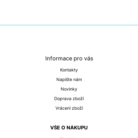
Z
á
p
a
t
Informace pro vás
í
Kontakty
Napište nám
Novinky
Doprava zboží
Vrácení zboží
VŠE O NÁKUPU