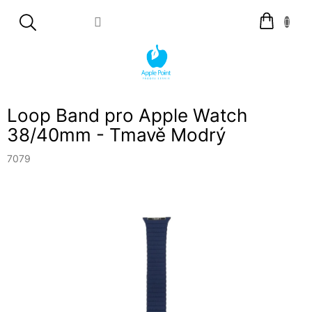
Přejít
Nákupní
na
košík
obsah
Loop Band pro Apple Watch
38/40mm - Tmavě Modrý
7079