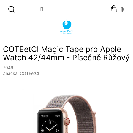
Přejít
Nákupní
na
košík
obsah
COTEetCI Magic Tape pro Apple
Watch 42/44mm - Písečně Růžový
7049
Značka:
COTEetCI