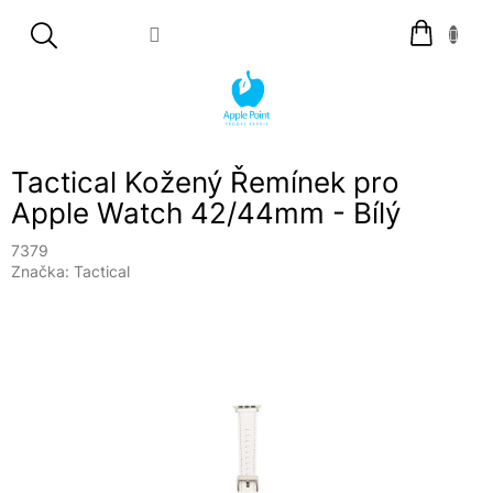
Přejít
Nákupní
na
košík
obsah
Tactical Kožený Řemínek pro
Apple Watch 42/44mm - Bílý
7379
Značka:
Tactical