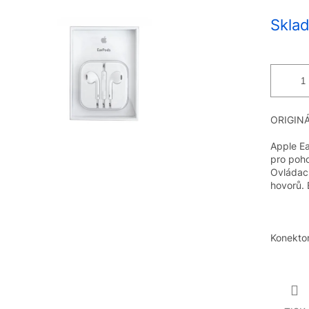
Měrná
Sklad
cena:
ORIGIN
Apple Ea
pro poho
Ovládací
hovorů. 
Konektor