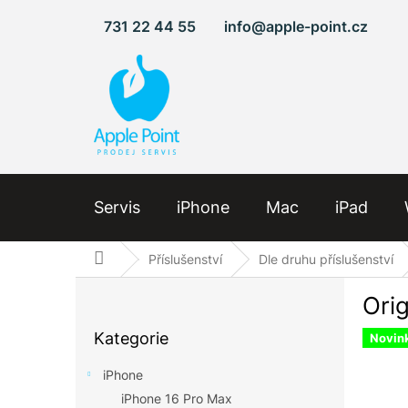
Přejít
731 22 44 55
info@apple-point.cz
na
obsah
Servis
iPhone
Mac
iPad
Domů
Příslušenství
Dle druhu příslušenství
P
Ori
o
Přeskočit
s
Kategorie
kategorie
Novin
t
r
iPhone
a
iPhone 16 Pro Max
n