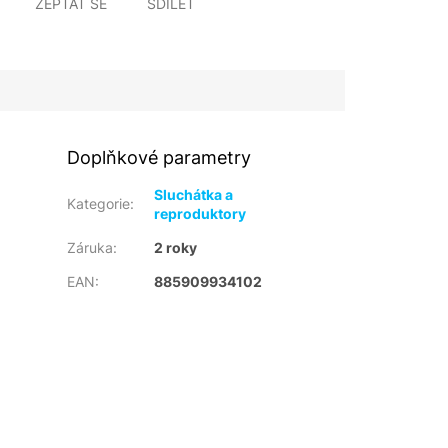
ZEPTAT SE
SDÍLET
Doplňkové parametry
Sluchátka a
Kategorie
:
reproduktory
Záruka
:
2 roky
EAN
:
885909934102