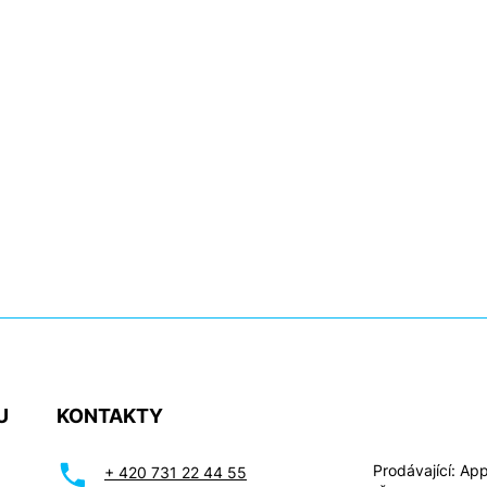
U
KONTAKTY
Prodávající: Appl
+ 420 731 22 44 55