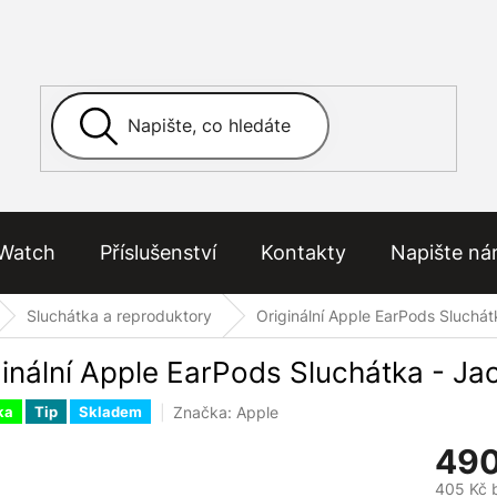
Watch
Příslušenství
Kontakty
Napište n
Sluchátka a reproduktory
Originální Apple EarPods Sluchát
ginální Apple EarPods Sluchátka - Ja
Značka:
Apple
ka
Tip
Skladem
490
405 Kč 