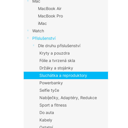
Mac
MacBook Air
MacBook Pro
iMac
Watch
Příslušenství
Dle druhu příslušenství
Kryty a pouzdra
Fólie a tvrzená skla
Držáky a stojánky
Sluchátka a reproduktory
Powerbanky
Selfie tyče
Nabíječky, Adaptéry, Redukce
Sport a fitness
Do auta
Kabely
Ostatní