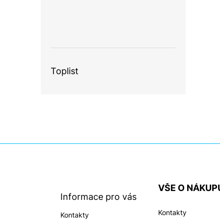
Toplist
Z
á
p
a
VŠE O NÁKUP
t
Informace pro vás
í
Kontakty
Kontakty