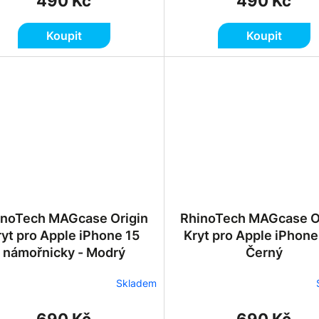
490 Kč
490 Kč
Koupit
Koupit
inoTech MAGcase Origin
RhinoTech MAGcase O
ryt pro Apple iPhone 15
Kryt pro Apple iPhone
námořnicky - Modrý
Černý
Skladem
690 Kč
690 Kč