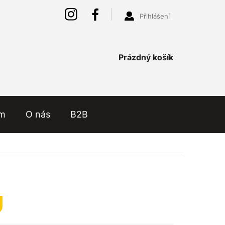
Přihlášení
Nákupní
Prázdný košík
košík
ám
O nás
B2B