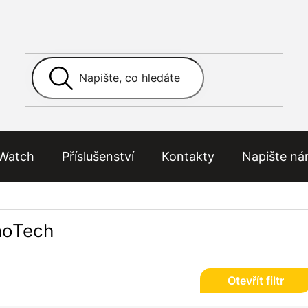
Watch
Příslušenství
Kontakty
Napište n
noTech
Otevřít filtr