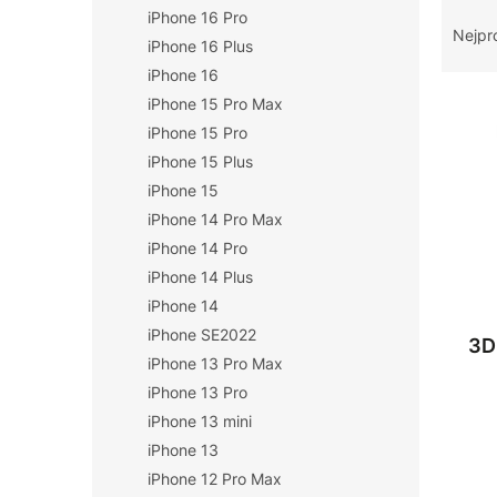
Ř
iPhone 16 Pro
n
a
Nejpr
í
iPhone 16 Plus
z
p
iPhone 16
e
a
V
n
iPhone 15 Pro Max
n
ý
í
iPhone 15 Pro
e
p
p
iPhone 15 Plus
l
i
r
iPhone 15
s
o
iPhone 14 Pro Max
p
d
r
iPhone 14 Pro
u
o
k
iPhone 14 Plus
d
t
iPhone 14
u
ů
iPhone SE2022
3D
k
iPhone 13 Pro Max
t
iPhone 13 Pro
ů
iPhone 13 mini
iPhone 13
iPhone 12 Pro Max