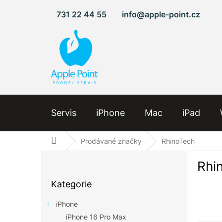
Přejít
731 22 44 55
info@apple-point.cz
na
obsah
Servis
iPhone
Mac
iPad
Domů
Prodávané značky
RhinoTech
P
Rhi
o
Přeskočit
s
Kategorie
kategorie
t
r
iPhone
a
iPhone 16 Pro Max
n