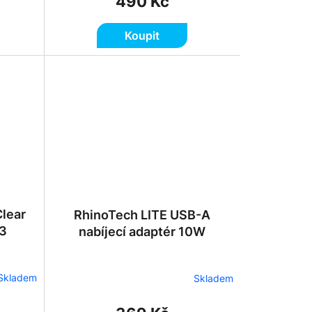
490 Kč
Koupit
lear
RhinoTech LITE USB-A
13
nabíjecí adaptér 10W
Skladem
Skladem