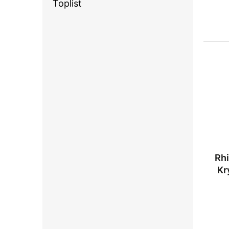
Toplist
Rh
Kr