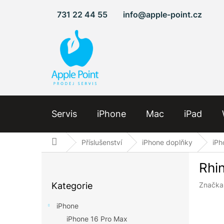
Přejít
731 22 44 55
info@apple-point.cz
na
obsah
Servis
iPhone
Mac
iPad
Domů
Příslušenství
iPhone doplňky
iPh
P
Rhi
o
Přeskočit
s
Kategorie
Značka
kategorie
t
r
iPhone
a
iPhone 16 Pro Max
n