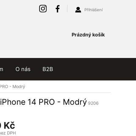
Přihlášení
Nákupní
Prázdný košík
košík
ám
O nás
B2B
 PRO - Modrý
 iPhone 14 PRO - Modrý
9206
 Kč
bez DPH