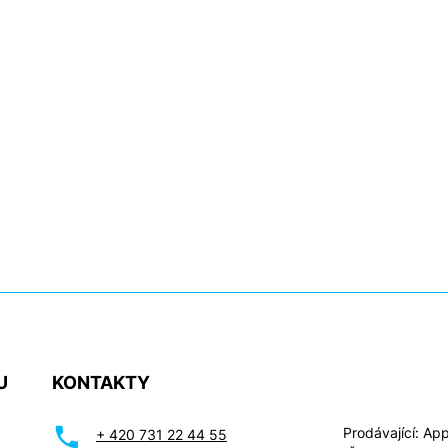
U
KONTAKTY
Prodávající: Appl
+ 420 731 22 44 55