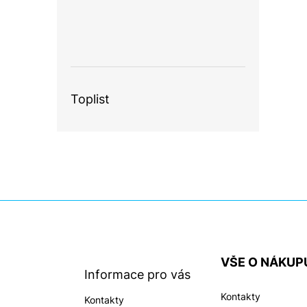
Toplist
Z
á
p
a
VŠE O NÁKUP
t
Informace pro vás
í
Kontakty
Kontakty