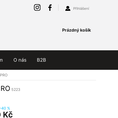
Přihlášení
Nákupní
Prázdný košík
košík
ám
O nás
B2B
11PRO
PRO
5223
–40 %
 Kč