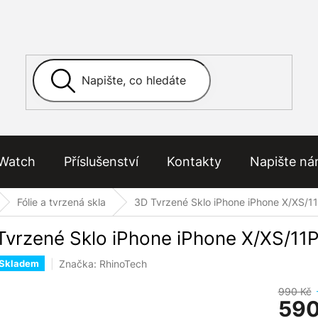
Watch
Příslušenství
Kontakty
Napište n
Fólie a tvrzená skla
3D Tvrzené Sklo iPhone iPhone X/XS/
Tvrzené Sklo iPhone iPhone X/XS/11
Značka:
RhinoTech
Skladem
990 Kč
590