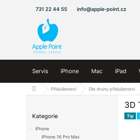
Přejít
731 22 44 55
info@apple-point.cz
na
obsah
Servis
iPhone
Mac
iPad
Domů
Příslušenství
Dle druhu příslušenství
P
3D 
o
Přeskočit
s
Kategorie
kategorie
Tip
t
r
iPhone
a
iPhone 16 Pro Max
n