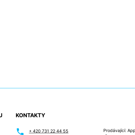
U
KONTAKTY
Prodávající: Appl
+ 420 731 22 44 55