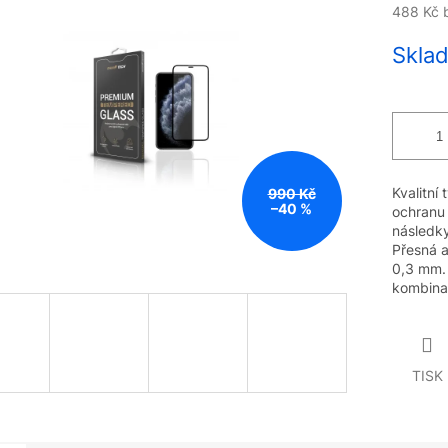
488 Kč 
Měrná
Sklad
cena:
Kvalitní
990 Kč
–40 %
ochranu
následky
Přesná a
0,3 mm. 
kombina
TISK