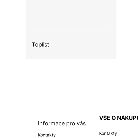
Toplist
Z
á
p
a
VŠE O NÁKUP
t
Informace pro vás
í
Kontakty
Kontakty