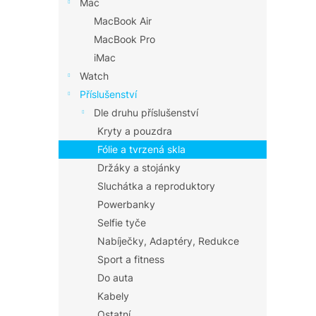
Mac
MacBook Air
MacBook Pro
iMac
Watch
Příslušenství
Dle druhu příslušenství
Kryty a pouzdra
Fólie a tvrzená skla
Držáky a stojánky
Sluchátka a reproduktory
Powerbanky
Selfie tyče
Nabíječky, Adaptéry, Redukce
Sport a fitness
Do auta
Kabely
Ostatní