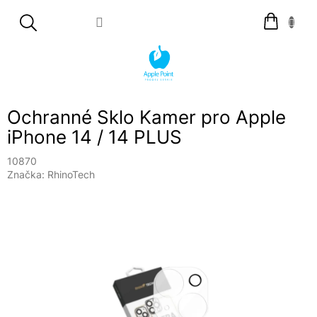
Přejít
Nákupní
na
košík
obsah
Ochranné Sklo Kamer pro Apple
iPhone 14 / 14 PLUS
10870
Značka:
RhinoTech