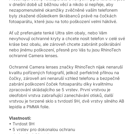
v dnešní době už běžnou věcí a nikdo si nepřeje, aby
nezapomenutelné okamžiky zvěčněné vaším telefonem
byly zkažené důsledkem škrábanců právě na čočkách
fotoaparátu, které jsou na toto poškození velmi háklivé.
Ať už preferujete tenké Ultra slim obaly, nebo Vám
nevyhovují ochranné kryty a chcete nosit telefon v celé své
kráse bez obalu, ale zároveň chcete zabránit poškrábání
nebo jinému poškození, přesně pro Vás tu jsou RhinoTech
ochranné Camera lenses.
Ochranné Camera lenses značky RhinoTech nijak nenaruší
kvalitu pořízených fotografií, jelikož perfektně přilnou na
čočky, zároveň ani nenaruší vzhled telefonu a bezpečně
zabrání poškození čoček fotoaparátu díky kvalitnímu
zpracování skládajícího se 5 vrstev. První vrstvou je
oleofobní vrstva zabraňující zanechávání otisků, další
vrstvou je tvrzené sklo s tvrdostí 9H, dvě vrstvy silného AB
lepidla a PMMA folie.
Vlastnosti:
• Tvrdost 9H
• 5 vrstev pro dokonalou ochranu