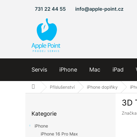
Přejít
731 22 44 55
info@apple-point.cz
na
obsah
Servis
iPhone
Mac
iPad
Domů
Příslušenství
iPhone doplňky
iPh
P
3D 
o
Přeskočit
s
Kategorie
Značka
kategorie
t
r
iPhone
a
iPhone 16 Pro Max
n