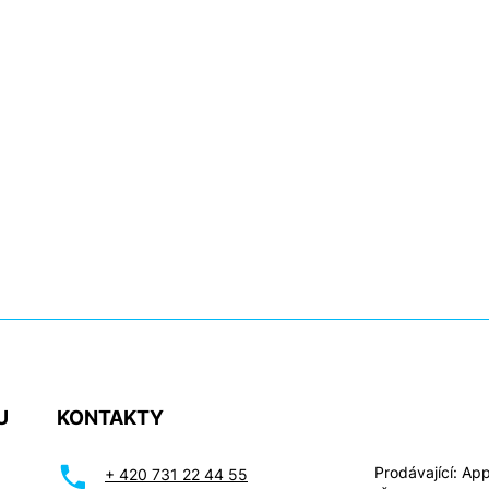
U
KONTAKTY
Prodávající: Appl
+ 420 731 22 44 55