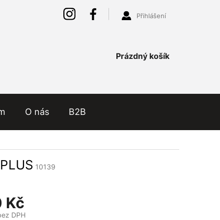
Přihlášení
Nákupní
Prázdný košík
košík
ám
O nás
B2B
6 PLUS
10139
 Kč
bez DPH