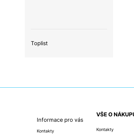
Toplist
Z
á
p
a
VŠE O NÁKUP
t
Informace pro vás
í
Kontakty
Kontakty