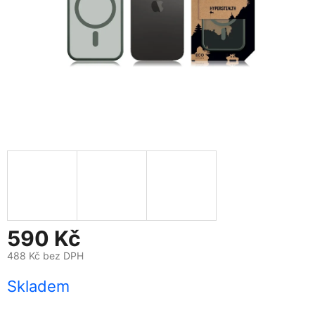
590 Kč
488 Kč bez DPH
Měrná
Skladem
cena: