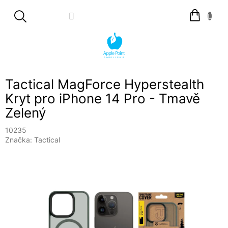
Přejít
Nákupní
na
košík
obsah
Tactical MagForce Hyperstealth
Kryt pro iPhone 14 Pro - Tmavě
Zelený
10235
Značka:
Tactical