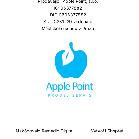
Prodávající: Apple Point, s.r.o.
IČ: 06377882
DIČ:CZ06377882
S.z.: C281229 vedená u
Městského soudu v Praze
Nakódovalo
Remedio Digital
|
Vytvořil Shoptet