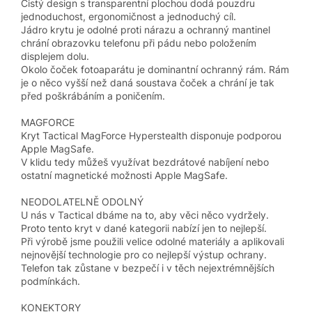
Čistý design s transparentní plochou dodá pouzdru
jednoduchost, ergonomičnost a jednoduchý cíl.
Jádro krytu je odolné proti nárazu a ochranný mantinel
chrání obrazovku telefonu při pádu nebo položením
displejem dolu.
Okolo čoček fotoaparátu je dominantní ochranný rám. Rám
je o něco vyšší než daná soustava čoček a chrání je tak
před poškrábáním a poničením.
MAGFORCE
Kryt Tactical MagForce Hyperstealth disponuje podporou
Apple MagSafe.
V klidu tedy můžeš využívat bezdrátové nabíjení nebo
ostatní magnetické možnosti Apple MagSafe.
NEODOLATELNĚ ODOLNÝ
U nás v Tactical dbáme na to, aby věci něco vydržely.
Proto tento kryt v dané kategorii nabízí jen to nejlepší.
Při výrobě jsme použili velice odolné materiály a aplikovali
nejnovější technologie pro co nejlepší výstup ochrany.
Telefon tak zůstane v bezpečí i v těch nejextrémnějších
podmínkách.
KONEKTORY