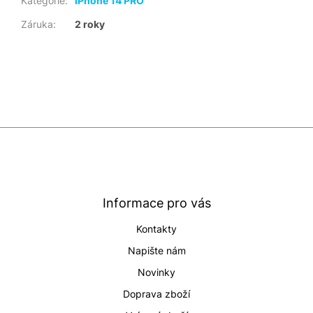
Kategorie
:
iPhone 14 PRO
Záruka
:
2 roky
Z
á
p
a
t
Informace pro vás
í
Kontakty
Napište nám
Novinky
Doprava zboží