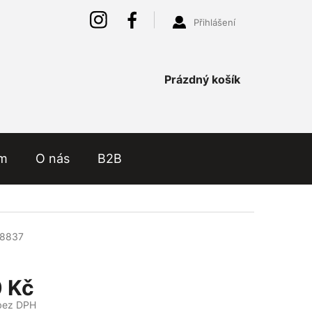
Přihlášení
Nákupní
Prázdný košík
košík
ám
O nás
B2B
8837
 Kč
bez DPH