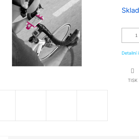
Měrná
Sklad
cena:
Detailní
TISK