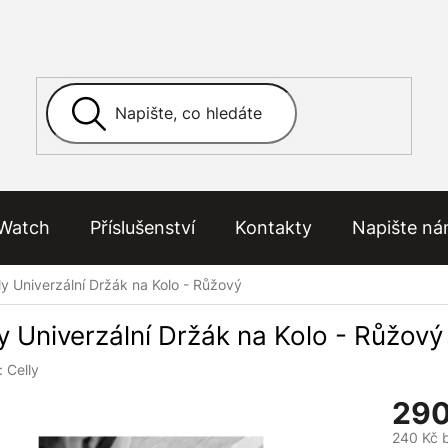
Watch
Příslušenství
Kontakty
Napište n
ly Univerzální Držák na Kolo - Růžový
y Univerzální Držák na Kolo - Růžový
:
Celly
290
240 Kč 