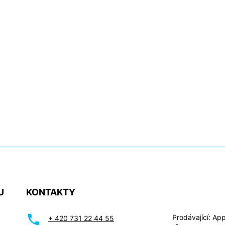
U
KONTAKTY
Prodávající: Appl
+ 420 731 22 44 55