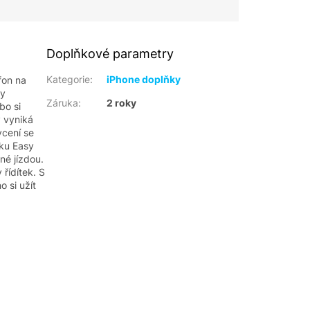
Doplňkové parametry
Kategorie
:
iPhone doplňky
fon na
ny
Záruka
:
2 roky
bo si
ý vyniká
ycení se
ku Easy
né jízdou.
 řídítek. S
 si užít