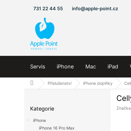
Přejít
731 22 44 55
info@apple-point.cz
na
obsah
Servis
iPhone
Mac
iPad
Domů
Příslušenství
iPhone doplňky
Cel
P
Cell
o
Přeskočit
s
Kategorie
Značka
kategorie
t
r
iPhone
a
iPhone 16 Pro Max
n