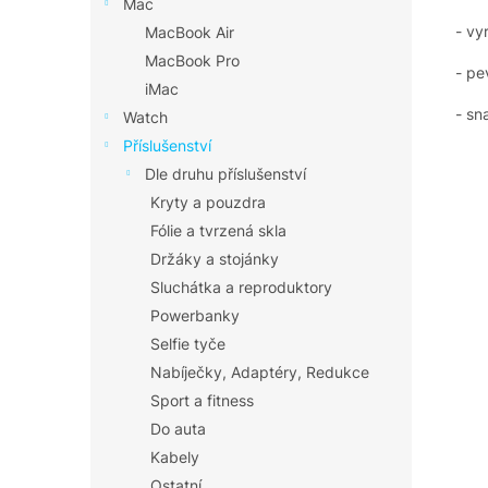
Mac
- vy
MacBook Air
MacBook Pro
- pe
iMac
- sn
Watch
Příslušenství
Dle druhu příslušenství
Kryty a pouzdra
Fólie a tvrzená skla
Držáky a stojánky
Sluchátka a reproduktory
Powerbanky
Selfie tyče
Nabíječky, Adaptéry, Redukce
Sport a fitness
Do auta
Kabely
Ostatní