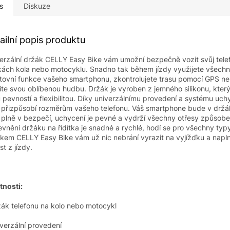
s
Diskuze
ailní popis produktu
erzální držák CELLY Easy Bike vám umožní bezpečně vozit svůj tele
tkách kola nebo motocyklu. Snadno tak během jízdy využijete všech
tovní funkce vašeho smartphonu, zkontrolujete trasu pomocí GPS ne
íte svou oblíbenou hudbu. Držák je vyroben z jemného silikonu, kter
 pevností a flexibilitou. Díky univerzálnímu provedení a systému uch
 přizpůsobí rozměrům vašeho telefonu. Váš smartphone bude v držá
 plně v bezpečí, uchycení je pevné a vydrží všechny otřesy způsobe
evnění držáku na řídítka je snadné a rychlé, hodí se pro všechny typy
kem CELLY Easy Bike vám už nic nebrání vyrazit na vyjížďku a naplno
st z jízdy.
tnosti:
žák telefonu na kolo nebo motocykl
iverzální provedení