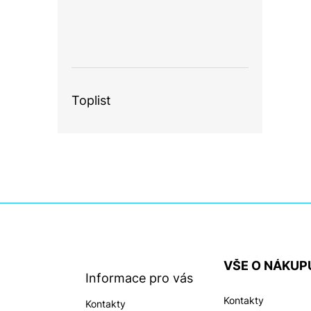
Toplist
Z
á
p
a
VŠE O NÁKUP
t
Informace pro vás
í
Kontakty
Kontakty