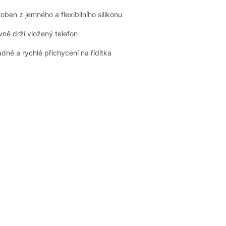
roben z jemného a flexibilního silikonu
vně drží vložený telefon
adné a rychlé přichycení na řídítka