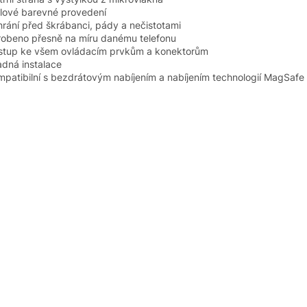
ylové barevné provedení
hrání před škrábanci, pády a nečistotami
robeno přesně na míru danému telefonu
ístup ke všem ovládacím prvkům a konektorům
adná instalace
mpatibilní s bezdrátovým nabíjením a nabíjením technologií MagSafe