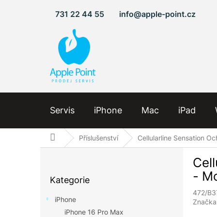
Přejít
731 22 44 55
info@apple-point.cz
na
obsah
Servis
iPhone
Mac
iPad
Domů
Příslušenství
Cellularline Sensation O
P
Cell
o
Přeskočit
s
- M
Kategorie
kategorie
t
472/B3
r
iPhone
Značka
a
iPhone 16 Pro Max
n