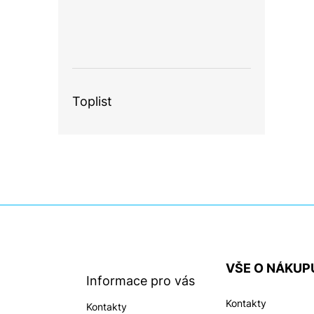
Toplist
Z
á
p
a
VŠE O NÁKUP
t
Informace pro vás
í
Kontakty
Kontakty