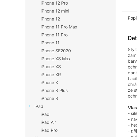
iPhone 12 Pro
iPhone 12 mini
Popi
iPhone 12
iPhone 11 Pro Max
iPhone 11 Pro
Det
iPhone 11
Styl
iPhone SE2020
zami
iPhone XS Max
barv
iPhone XS
ochr
dané
iPhone XR
tlač
iPhone X
chrá
ze s
iPhone 8 Plus
ochr
iPhone 8
iPad
Vlas
- si
iPad
- na
iPad Air
- he
iPad Pro
- př
- vn