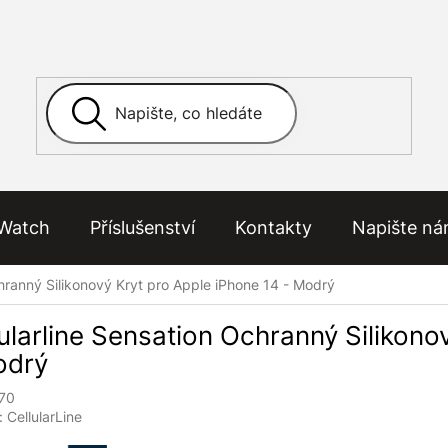
Watch
Příslušenství
Kontakty
Napište n
chranný Silikonový Kryt pro Apple iPhone 14 - Modrý
ularline Sensation Ochranný Silikono
odrý
70
:
CellularLine