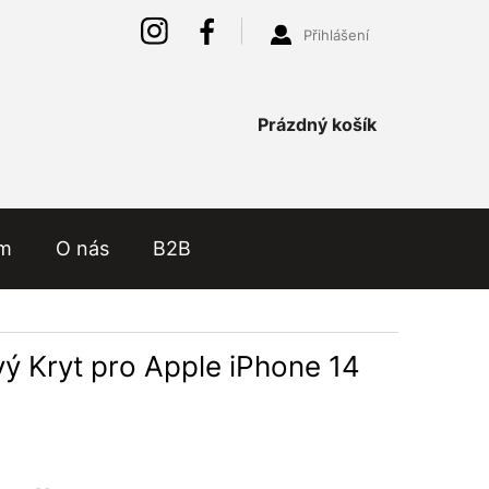
Přihlášení
Nákupní
Prázdný košík
košík
ám
O nás
B2B
vý Kryt pro Apple iPhone 14