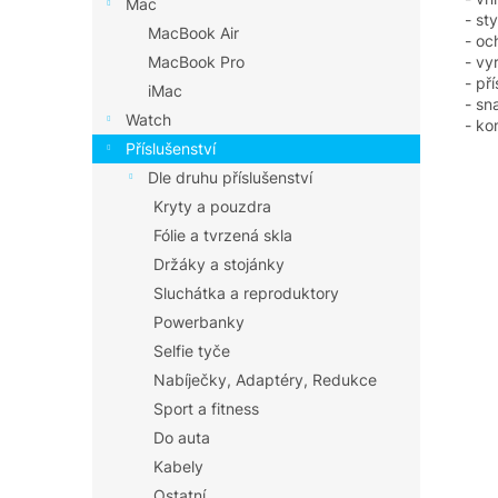
Mac
- st
MacBook Air
- oc
- vy
MacBook Pro
- př
iMac
- sn
Watch
- ko
Příslušenství
Dle druhu příslušenství
Kryty a pouzdra
Fólie a tvrzená skla
Držáky a stojánky
Sluchátka a reproduktory
Powerbanky
Selfie tyče
Nabíječky, Adaptéry, Redukce
Sport a fitness
Do auta
Kabely
Ostatní