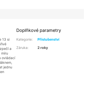
Doplňkové parametry
 13 si
Kategorie
:
Příslušenství
řivé
Záruka
:
2 roky
ezpečí a
 míru
a ovládací
vláknem,
at jednu
jen