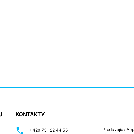
U
KONTAKTY
Prodávající: Appl
+ 420 731 22 44 55