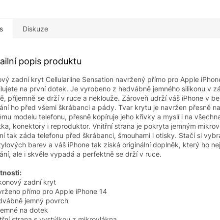
s
Diskuze
ailní popis produktu
ový zadní kryt Cellularline Sensation navržený přímo pro Apple iPhone
lujete na první dotek. Je vyrobeno z hedvábně jemného silikonu v zá
ě, příjemně se drží v ruce a neklouže. Zároveň udrží váš iPhone v b
ání ho před všemi škrábanci a pády. Tvar krytu je navržen přesně na
mu modelu telefonu, přesně kopíruje jeho křivky a myslí i na všechn
ítka, konektory i reproduktor. Vnitřní strana je pokryta jemným mikro
ní tak záda telefonu před škrábanci, šmouhami i otisky. Stačí si vybr
tylových barev a váš iPhone tak získá originální doplněk, který ho ne
ání, ale i skvěle vypadá a perfektně se drží v ruce.
tnosti:
likonový zadní kryt
vrženo přímo pro Apple iPhone 14
dvábně jemný povrch
íjemné na dotek
itřní strana s vystýlkou z mikrovlákna