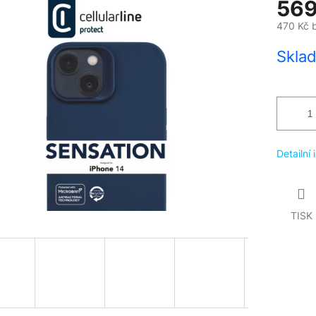
569
470 Kč 
Měrná
Skla
cena:
Detailní
TISK