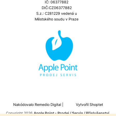
IČ: 06377882
DIČ:CZ06377882
S.z.: C281229 vedená u
Městského soudu v Praze
Nakódovalo
Remedio Digital
|
Vytvořil Shoptet
Copyright 2026
Apple Point - Prodej / Servis / Příslušenství
.