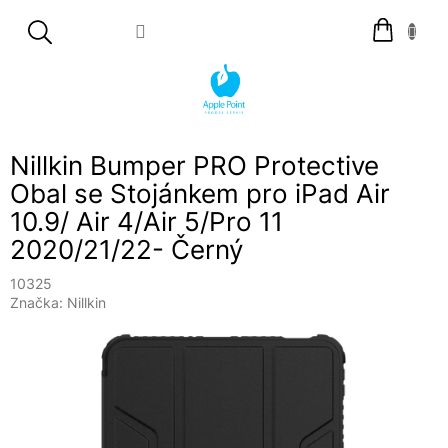
Přejít
Nákupní
na
košík
obsah
Nillkin Bumper PRO Protective
Obal se Stojánkem pro iPad Air
10.9/ Air 4/Air 5/Pro 11
2020/21/22- Černý
10325
Značka:
Nillkin