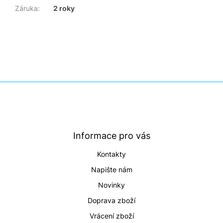
Záruka
:
2 roky
Z
á
p
a
t
Informace pro vás
í
Kontakty
Napište nám
Novinky
Doprava zboží
Vrácení zboží