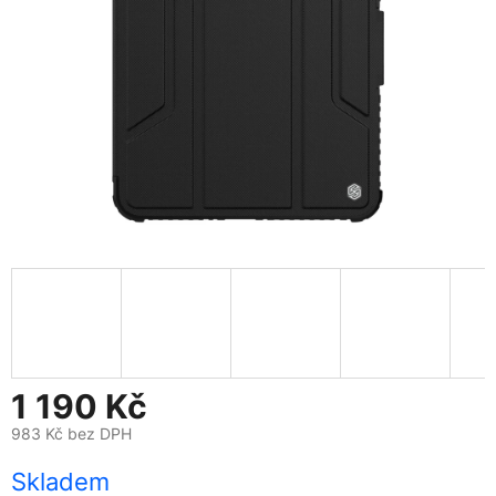
1 190 Kč
983 Kč bez DPH
Měrná
Skladem
cena: