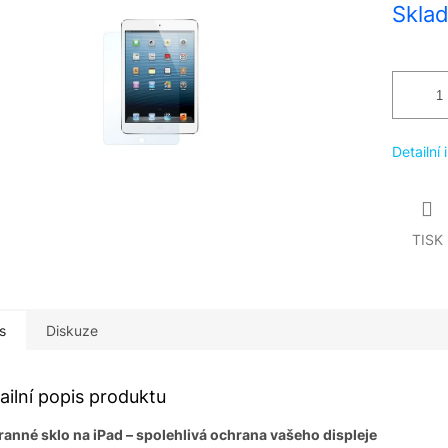
Skla
cena:
Detailní
TISK
s
Diskuze
ailní popis produktu
anné sklo na iPad – spolehlivá ochrana vašeho displeje