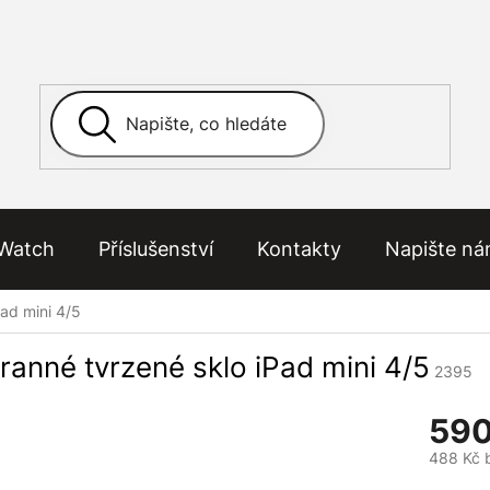
Watch
Příslušenství
Kontakty
Napište n
ad mini 4/5
ranné tvrzené sklo iPad mini 4/5
2395
590
488 Kč 
Měrná