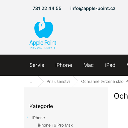
Přejít
731 22 44 55
info@apple-point.cz
na
obsah
Servis
iPhone
Mac
iPad
Domů
Příslušenství
Ochranné tvrzené sklo iP
P
Och
o
Přeskočit
s
Kategorie
kategorie
t
r
iPhone
a
iPhone 16 Pro Max
n