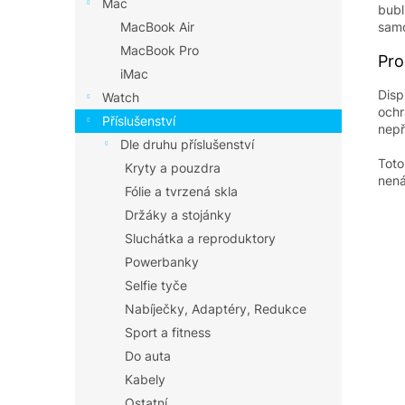
Mac
bubl
samo
MacBook Air
MacBook Pro
Pro
iMac
Disp
Watch
ochr
Příslušenství
nepř
Dle druhu příslušenství
Toto
Kryty a pouzdra
nená
Fólie a tvrzená skla
Držáky a stojánky
Sluchátka a reproduktory
Powerbanky
Selfie tyče
Nabíječky, Adaptéry, Redukce
Sport a fitness
Do auta
Kabely
Ostatní