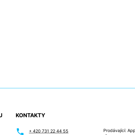
U
KONTAKTY
Prodávající: Appl
+ 420 731 22 44 55