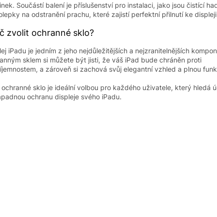
inek. Součástí balení je příslušenství pro instalaci, jako jsou čistící ha
lepky na odstranění prachu, které zajistí perfektní přilnutí ke displeji
č zvolit ochranné sklo?
lej iPadu je jedním z jeho nejdůležitějších a nejzranitelnějších kompo
anným sklem si můžete být jisti, že váš iPad bude chráněn proti
íjemnostem, a zároveň si zachová svůj elegantní vzhled a plnou funk
 ochranné sklo je ideální volbou pro každého uživatele, který hledá 
padnou ochranu displeje svého iPadu.