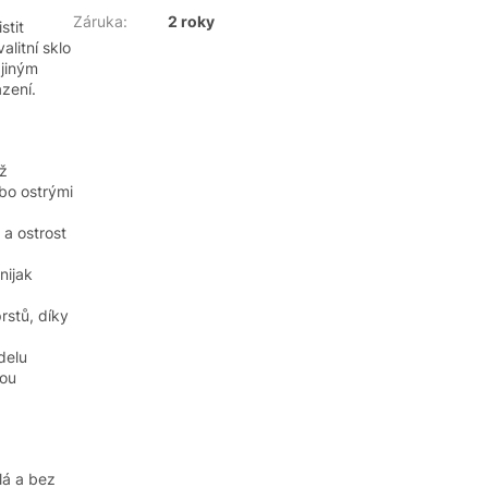
Záruka
:
2 roky
stit
alitní sklo
 jiným
azení.
ož
bo ostrými
 a ostrost
nijak
rstů, díky
delu
nou
lá a bez