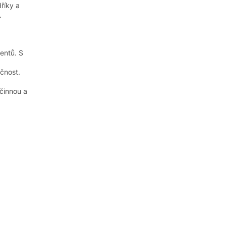
dříky a
.
nentů. S
čnost.
účinnou a