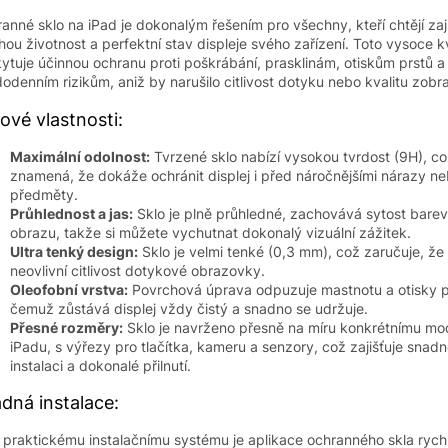
anné sklo na iPad je dokonalým řešením pro všechny, kteří chtějí zaji
hou životnost a perfektní stav displeje svého zařízení. Toto vysoce kv
ytuje účinnou ochranu proti poškrábání, prasklinám, otiskům prstů a
odenním rizikům, aniž by narušilo citlivost dotyku nebo kvalitu zobr
čové vlastnosti:
Maximální odolnost:
Tvrzené sklo nabízí vysokou tvrdost (9H), c
znamená, že dokáže ochránit displej i před náročnějšími nárazy ne
předměty.
Průhlednost a jas:
Sklo je plně průhledné, zachovává sytost barev
obrazu, takže si můžete vychutnat dokonalý vizuální zážitek.
Ultra tenký design:
Sklo je velmi tenké (0,3 mm), což zaručuje, že 
neovlivní citlivost dotykové obrazovky.
Oleofobní vrstva:
Povrchová úprava odpuzuje mastnotu a otisky p
čemuž zůstává displej vždy čistý a snadno se udržuje.
Přesné rozměry:
Sklo je navrženo přesně na míru konkrétnímu mo
iPadu, s výřezy pro tlačítka, kameru a senzory, což zajišťuje snad
instalaci a dokonalé přilnutí.
dná instalace:
 praktickému instalačnímu systému je aplikace ochranného skla rych