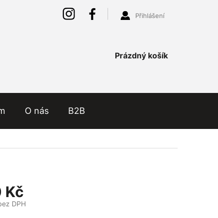
Přihlášení
Nákupní
Prázdný košík
košík
ám
O nás
B2B
 Kč
bez DPH