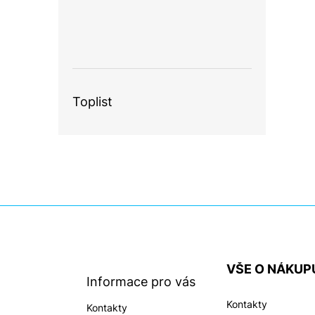
Toplist
Z
á
p
a
VŠE O NÁKUP
t
Informace pro vás
í
Kontakty
Kontakty