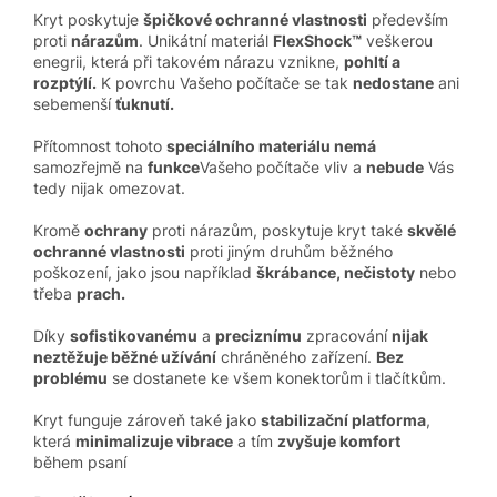
Kryt poskytuje
špičkové ochranné vlastnosti
především
proti
nárazům
. Unikátní materiál
FlexShock™
veškerou
enegrii, která při takovém nárazu vznikne,
pohltí a
rozptýlí.
K povrchu Vašeho počítače se tak
nedostane
ani
sebemenší
ťuknutí.
Přítomnost tohoto
speciálního materiálu nemá
samozřejmě na
funkce
Vašeho počítače vliv a
nebude
Vás
tedy nijak omezovat.
Kromě
ochrany
proti nárazům, poskytuje kryt také
skvělé
ochranné vlastnosti
proti jiným druhům běžného
poškození, jako jsou například
škrábance, nečistoty
nebo
třeba
prach.
Díky
sofistikovanému
a
preciznímu
zpracování
nijak
neztěžuje běžné užívání
chráněného zařízení.
Bez
problému
se dostanete ke všem konektorům i tlačítkům.
Kryt funguje zároveň také jako
stabilizační platforma
,
která
minimalizuje vibrace
a tím
zvyšuje komfort
během psaní