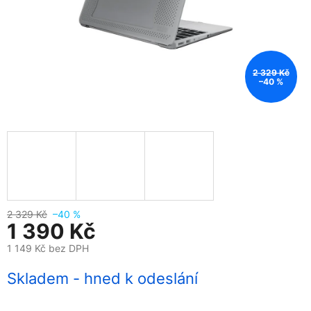
2 329 Kč
–40 %
2 329 Kč
–40 %
1 390 Kč
1 149 Kč bez DPH
Měrná
Skladem - hned k odeslání
cena: