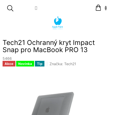
Přejít
Nákupní
na
košík
obsah
Tech21 Ochranný kryt Impact
Snap pro MacBook PRO 13
5466
Značka:
Tech21
Akce
Novinka
Tip