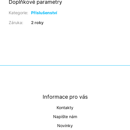
Doplňkové parametry
Kategorie
:
Příslušenství
Záruka
:
2 roky
Z
á
p
a
t
Informace pro vás
í
Kontakty
Napište nám
Novinky