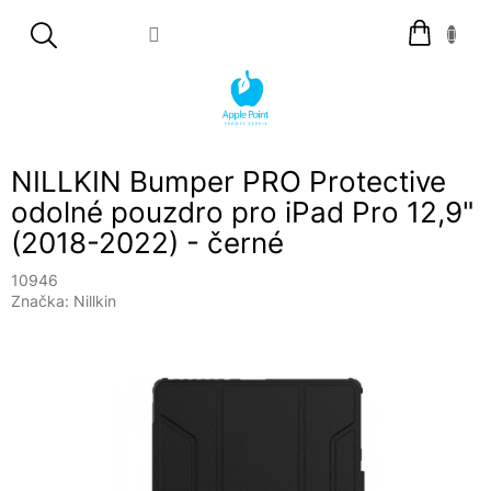
Přejít
Nákupní
na
košík
obsah
NILLKIN Bumper PRO Protective
odolné pouzdro pro iPad Pro 12,9"
(2018-2022) - černé
10946
Značka:
Nillkin