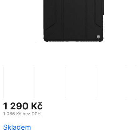
1 290 Kč
1 066 Kč bez DPH
Měrná
Skladem
cena: