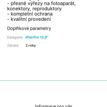
- přesné výřezy na fotoaparát,
konektory, reproduktory
- kompletní ochrana
- kvalitní provedení
Doplňkové parametry
Kategorie
:
iPad Pro 12,9''
Záruka
:
2 roky
Z
á
p
a
t
Informace pro vás