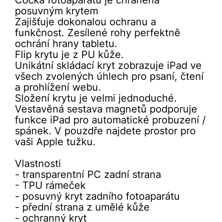
Čočka fotoaparátu je chráněna
posuvným krytem
Zajišťuje dokonalou ochranu a
funkčnost. Zesílené rohy perfektně
ochrání hrany tabletu.
Flip krytu je z PU kůže.
Unikátní skládací kryt zobrazuje iPad ve
všech zvolených úhlech pro psaní, čtení
a prohlížení webu.
Složení krytu je velmi jednoduché.
Vestavěná sestava magnetů podporuje
funkce iPad pro automatické probuzení /
spánek. V pouzdře najdete prostor pro
vaši Apple tužku.
Vlastnosti
- transparentní PC zadní strana
- TPU rámeček
- posuvný kryt zadního fotoaparátu
- přední strana z umělé kůže
- ochranný kryt