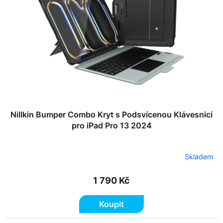
k
p
t
r
ů
o
d
u
k
t
ů
Nillkin Bumper Combo Kryt s Podsvícenou Klávesnicí
pro iPad Pro 13 2024
Skladem
1 790 Kč
Koupit