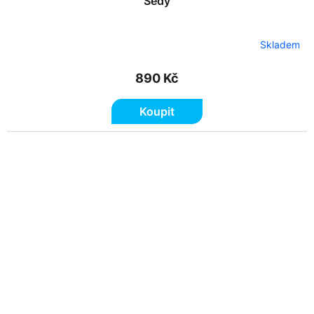
Šedý
Skladem
890 Kč
Koupit