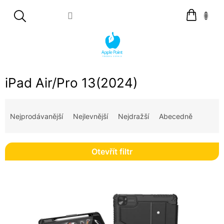
Přejít
Nákupní
na
košík
obsah
iPad Air/Pro 13(2024)
Ř
a
Nejprodávanější
Nejlevnější
Nejdražší
Abecedně
z
e
n
Otevřít filtr
í
p
V
r
ý
o
p
d
i
u
s