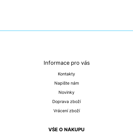
l
á
d
a
c
í
Z
p
á
r
p
v
a
k
t
y
Informace pro vás
v
í
ý
Kontakty
p
i
Napište nám
s
Novinky
u
Doprava zboží
Vrácení zboží
VŠE O NÁKUPU