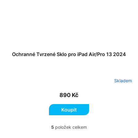
Ochranné Tvrzené Sklo pro iPad Air/Pro 13 2024
Skladem
890 Kč
Koupit
5
položek celkem
O
v