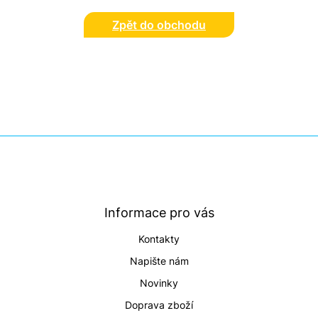
Zpět do obchodu
Z
á
p
a
t
Informace pro vás
í
Kontakty
Napište nám
Novinky
Doprava zboží