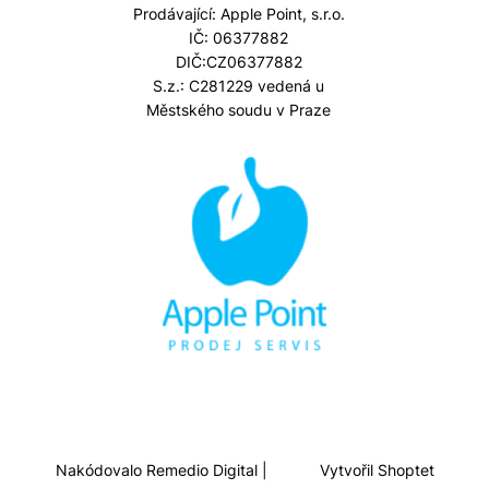
Prodávající: Apple Point, s.r.o.
IČ: 06377882
DIČ:CZ06377882
S.z.: C281229 vedená u
Městského soudu v Praze
Nakódovalo
Remedio Digital
|
Vytvořil Shoptet