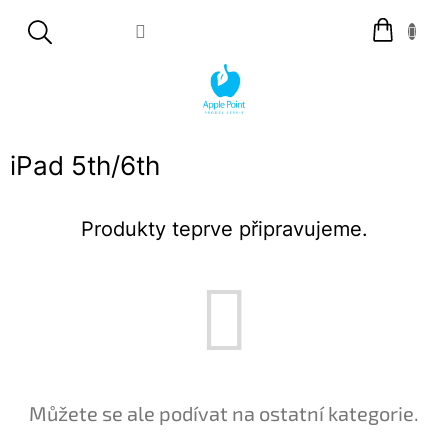
Přejít
Nákupní
na
košík
obsah
iPad 5th/6th
Produkty teprve připravujeme.
Můžete se ale podívat na ostatní kategorie.