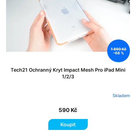
k
p
t
r
ů
o
d
u
k
t
1 890 Kč
ů
–68 %
Tech21 Ochranný Kryt Impact Mesh Pro iPad Mini
1/2/3
Skladem
590 Kč
Koupit