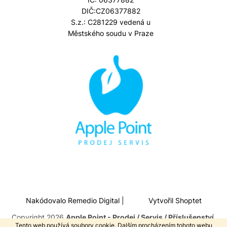
DIČ:CZ06377882
S.z.: C281229 vedená u
Městského soudu v Praze
Nakódovalo
Remedio Digital
|
Vytvořil Shoptet
Copyright 2026
Apple Point - Prodej / Servis / Příslušenství
.
Tento web používá soubory cookie. Dalším procházením tohoto webu
Všechna práva vyhrazena.