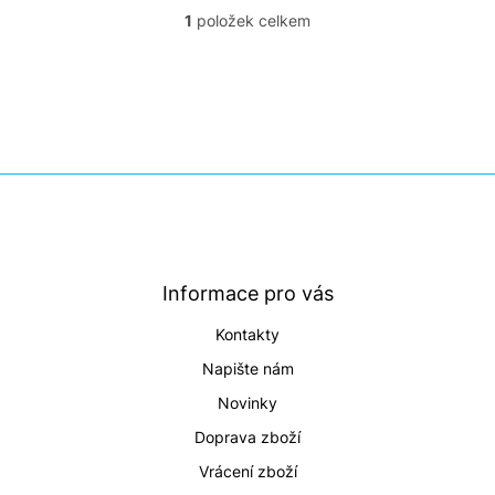
1
položek celkem
O
v
l
á
d
a
c
í
Z
p
á
r
p
v
a
k
t
y
Informace pro vás
v
í
ý
Kontakty
p
i
Napište nám
s
Novinky
u
Doprava zboží
Vrácení zboží