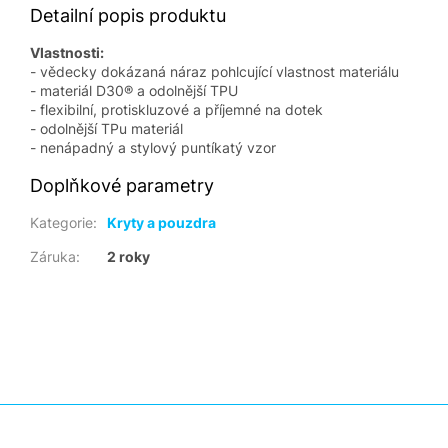
Detailní popis produktu
Vlastnosti:
- vědecky dokázaná náraz pohlcující vlastnost materiálu
- materiál D30® a odolnější TPU
- flexibilní, protiskluzové a příjemné na dotek
- odolnější TPu materiál
- nenápadný a stylový puntíkatý vzor
Doplňkové parametry
Kategorie
:
Kryty a pouzdra
Záruka
:
2 roky
Z
á