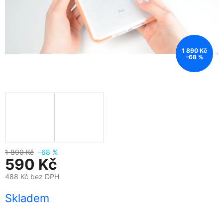
1 890 Kč
–68 %
1 890 Kč
–68 %
590 Kč
488 Kč bez DPH
Měrná
Skladem
cena: