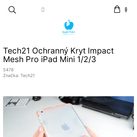
Přejít
Nákupní
na
košík
obsah
Tech21 Ochranný Kryt Impact
Mesh Pro iPad Mini 1/2/3
5478
Značka:
Tech21