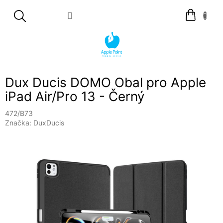
Přejít
Nákupní
na
košík
obsah
Dux Ducis DOMO Obal pro Apple
iPad Air/Pro 13 - Černý
472/B73
Značka:
DuxDucis