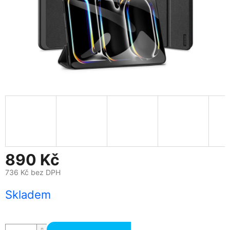
890 Kč
736 Kč bez DPH
Měrná
Skladem
cena: