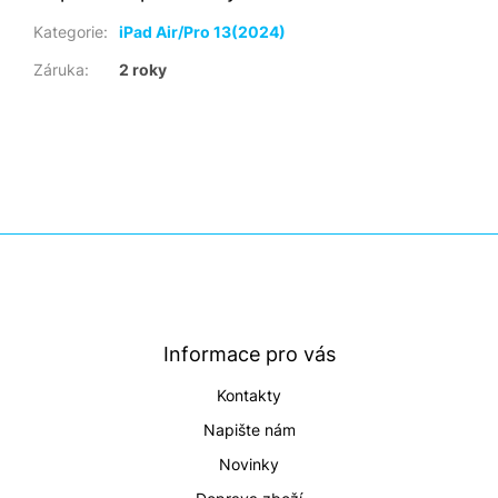
Kategorie
:
iPad Air/Pro 13(2024)
Záruka
:
2 roky
Z
á
p
a
t
Informace pro vás
í
Kontakty
Napište nám
Novinky