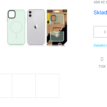
488 Kč 
Měrná
Skla
cena:
Detailní
TISK