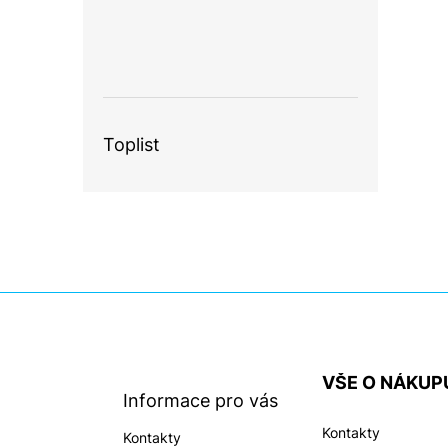
Toplist
Z
á
p
a
VŠE O NÁKUP
t
Informace pro vás
í
Kontakty
Kontakty