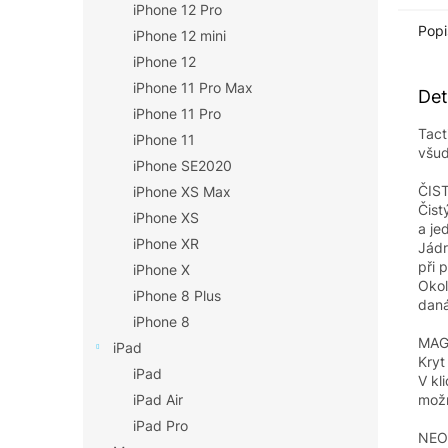
iPhone 12 Pro
Popi
iPhone 12 mini
iPhone 12
iPhone 11 Pro Max
Det
iPhone 11 Pro
Tact
iPhone 11
všud
iPhone SE2020
ČIS
iPhone XS Max
Čist
iPhone XS
a je
iPhone XR
Jádr
při 
iPhone X
Okol
iPhone 8 Plus
daná
iPhone 8
MAG
iPad
Kryt
iPad
V kl
možn
iPad Air
iPad Pro
NEO