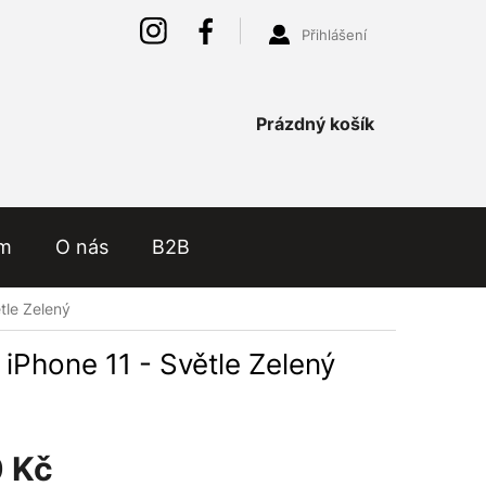
Přihlášení
Nákupní
Prázdný košík
košík
ám
O nás
B2B
tle Zelený
iPhone 11 - Světle Zelený
 Kč