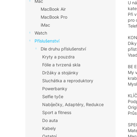
Mac
U ná
kateg
MacBook Air
Při 
MacBook Pro
pro 
iMac
Tele
Watch
KON
Příslušenství
Díky
Dle druhu příslušenství
přís
Vsaď
Kryty a pouzdra
Fólie a tvrzená skla
BE 
My v
Držáky a stojánky
krab
Sluchátka a reproduktory
Mysl
Powerbanky
KLÍ
Selfie tyče
Pod
Nabíječky, Adaptéry, Redukce
Orig
Sport a fitness
Průs
Do auta
SPE
Kabely
Mate
Mag
Ostatní