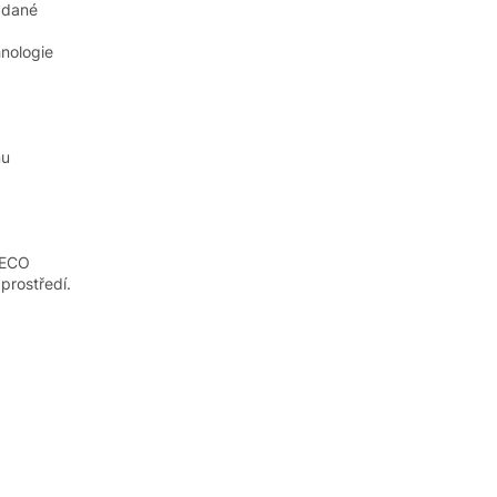
v dané
hnologie
nu
 ECO
prostředí.