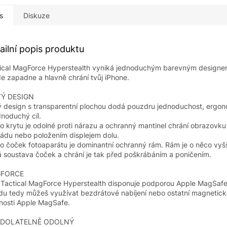
s
Diskuze
ailní popis produktu
ical MagForce Hyperstealth vyniká jednoduchým barevným designe
e zapadne a hlavně chrání tvůj iPhone.
TÝ DESIGN
ý design s transparentní plochou dodá pouzdru jednoduchost, ergo
dnoduchý cíl.
o krytu je odolné proti nárazu a ochranný mantinel chrání obrazovku
pádu nebo položením displejem dolu.
o čoček fotoaparátu je dominantní ochranný rám. Rám je o něco vyš
 soustava čoček a chrání je tak před poškrábáním a poničením.
FORCE
 Tactical MagForce Hyperstealth disponuje podporou Apple MagSafe
idu tedy můžeš využívat bezdrátové nabíjení nebo ostatní magnetic
osti Apple MagSafe.
DOLATELNĚ ODOLNÝ