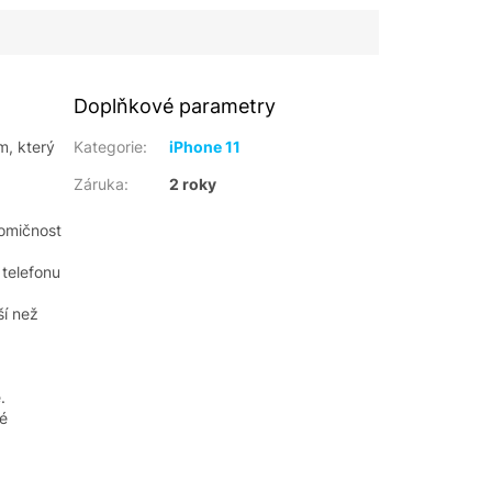
Doplňkové parametry
m, který
Kategorie
:
iPhone 11
Záruka
:
2 roky
nomičnost
 telefonu
ší než
.
ké