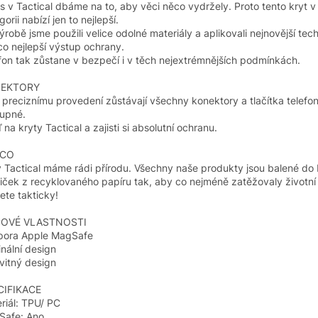
s v Tactical dbáme na to, aby věci něco vydržely. Proto tento kryt 
orii nabízí jen to nejlepší.
výrobě jsme použili velice odolné materiály a aplikovali nejnovější tec
co nejlepší výstup ochrany.
fon tak zůstane v bezpečí i v těch nejextrémnějších podmínkách.
EKTORY
 preciznímu provedení zůstávají všechny konektory a tlačítka telefo
tupné.
 na kryty Tactical a zajisti si absolutní ochranu.
ECO
 Tactical máme rádi přírodu. Všechny naše produkty jsou balené do
iček z recyklovaného papíru tak, aby co nejméně zatěžovaly životní 
ete takticky!
ČOVÉ VLASTNOSTI
pora Apple MagSafe
inální design
vitný design
CIFIKACE
riál: TPU/ PC
Safe: Ano