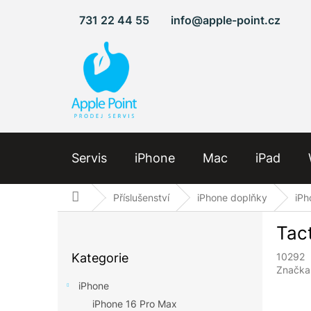
Přejít
731 22 44 55
info@apple-point.cz
na
obsah
Servis
iPhone
Mac
iPad
Domů
Příslušenství
iPhone doplňky
iPh
P
Tact
o
Přeskočit
s
Kategorie
10292
kategorie
t
Značka
r
iPhone
a
iPhone 16 Pro Max
n