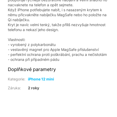
nacvaknete na telefon a opět sejmete.
Když iPhone potřebujete nabít, i s nasazeným krytem k
němu přicvakněte nabíječku MagSafe nebo ho položte na
Qi nabíječku.
Kryt je navíc velmi tenký, takže příliš nezvyšuje hmotnost
telefonu a nekazí jeho design.
Vlastnosti:
- vyrobený z polykarbonátu
- vestavěný magnet pro Apple MagSafe příslušenství
- perfektní ochrana proti poškrábání, prachu a nečistotám
- ochrana při případném pádu
Doplňkové parametry
Kategorie
:
iPhone 12 mini
Záruka
:
2 roky