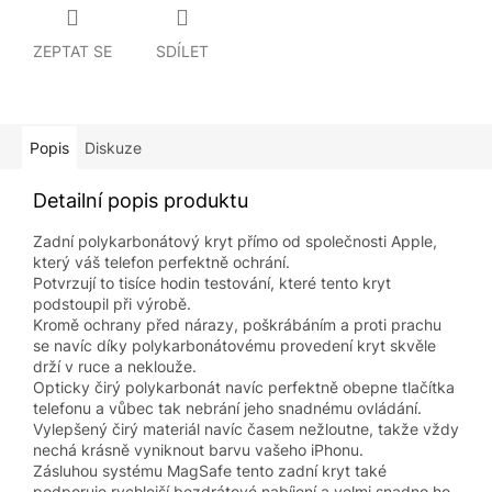
ZEPTAT SE
SDÍLET
Popis
Diskuze
Detailní popis produktu
Zadní polykarbonátový kryt přímo od společnosti Apple,
který váš telefon perfektně ochrání.
Potvrzují to tisíce hodin testování, které tento kryt
podstoupil při výrobě.
Kromě ochrany před nárazy, poškrábáním a proti prachu
se navíc díky polykarbonátovému provedení kryt skvěle
drží v ruce a neklouže.
Opticky čirý polykarbonát navíc perfektně obepne tlačítka
telefonu a vůbec tak nebrání jeho snadnému ovládání.
Vylepšený čirý materiál navíc časem nežloutne, takže vždy
nechá krásně vyniknout barvu vašeho iPhonu.
Zásluhou systému MagSafe tento zadní kryt také
podporuje rychlejší bezdrátové nabíjení a velmi snadno ho