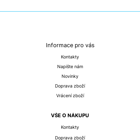
Z
á
p
a
t
Informace pro vás
í
Kontakty
Napište nám
Novinky
Doprava zboží
Vrácení zboží
VŠE O NÁKUPU
Kontakty
Doprava zboží