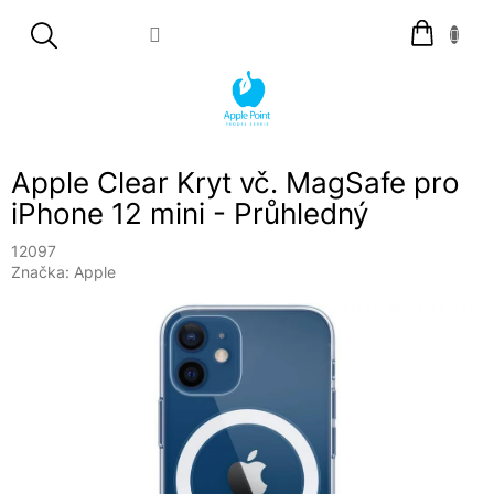
Přejít
Nákupní
na
košík
obsah
Apple Clear Kryt vč. MagSafe pro
iPhone 12 mini - Průhledný
12097
Značka:
Apple