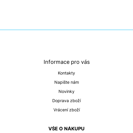
Z
á
p
a
t
Informace pro vás
í
Kontakty
Napište nám
Novinky
Doprava zboží
Vrácení zboží
VŠE O NÁKUPU