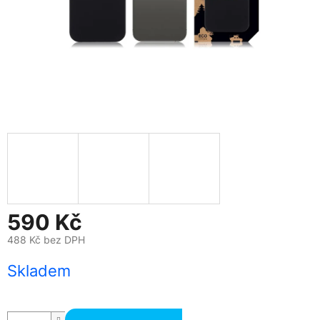
590 Kč
488 Kč bez DPH
Měrná
Skladem
cena: