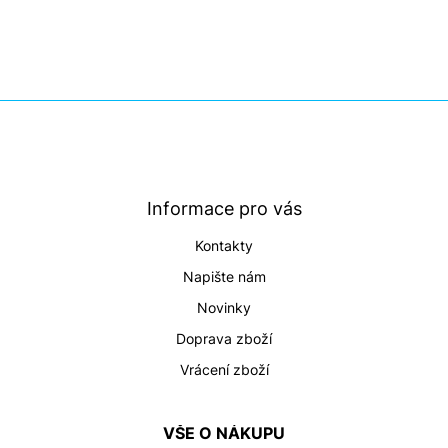
Z
á
p
a
t
Informace pro vás
í
Kontakty
Napište nám
Novinky
Doprava zboží
Vrácení zboží
VŠE O NÁKUPU