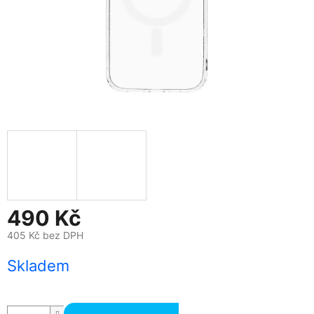
490 Kč
405 Kč bez DPH
Měrná
Skladem
cena: