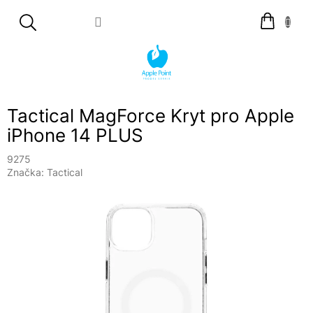
Přejít
Nákupní
na
košík
obsah
Tactical MagForce Kryt pro Apple
iPhone 14 PLUS
9275
Značka:
Tactical