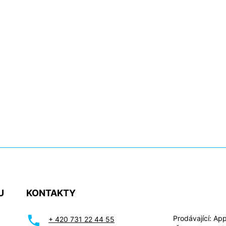
U
KONTAKTY
Prodávající: Appl
+ 420 731 22 44 55