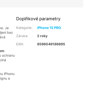
Doplňkové parametry
Kategorie
:
iPhone 15 PRO
ne. Je
jení bez
Záruka
:
2 roky
dává
EAN
:
8596049186895
lem
ou ochranu
píná
ému iPhonu
signu a