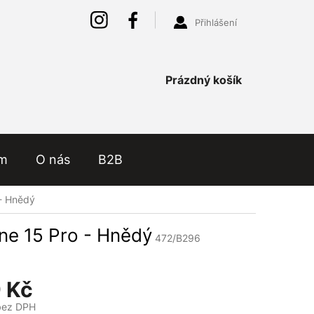
Přihlášení
Nákupní
Prázdný košík
košík
ám
O nás
B2B
 - Hnědý
ne 15 Pro - Hnědý
472/B296
 Kč
bez DPH