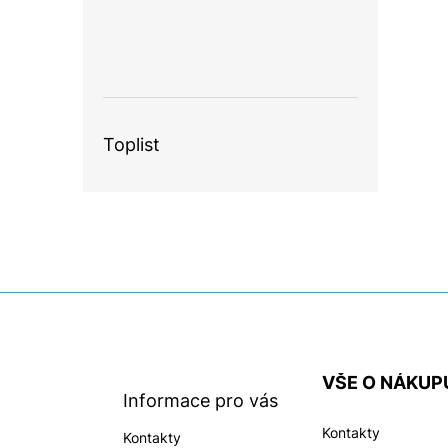
Toplist
Z
á
p
a
VŠE O NÁKUP
t
Informace pro vás
í
Kontakty
Kontakty