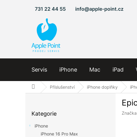
Přejít
731 22 44 55
info@apple-point.cz
na
obsah
Servis
iPhone
Mac
iPad
Domů
Příslušenství
iPhone doplňky
iPh
P
Epi
o
Přeskočit
s
Kategorie
Značka
kategorie
t
r
iPhone
a
iPhone 16 Pro Max
n