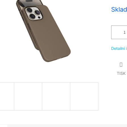
Měrná
Skla
cena:
Detailní
TISK