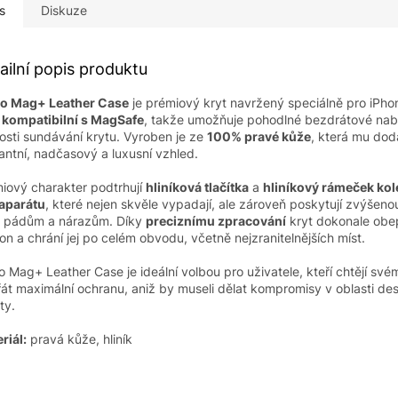
s
Diskuze
ailní popis produktu
co Mag+ Leather Case
je prémiový kryt navržený speciálně pro iPho
ě
kompatibilní s MagSafe
, takže umožňuje pohodlné bezdrátové nabí
osti sundávání krytu. Vyroben je ze
100% pravé kůže
, která mu do
antní, nadčasový a luxusní vzhled.
iový charakter podtrhují
hliníková tlačítka
a
hliníkový rámeček ko
aparátu
, které nejen skvěle vypadají, ale zároveň poskytují zvýšen
i pádům a nárazům. Díky
preciznímu zpracování
kryt dokonale obe
fon a chrání jej po celém obvodu, včetně nejzranitelnějších míst.
o Mag+ Leather Case je ideální volbou pro uživatele, kteří chtějí sv
át maximální ochranu, aniž by museli dělat kompromisy v oblasti de
ty.
riál:
pravá kůže, hliník