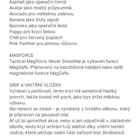
Asphalt jako operační černá
Avatar jako modrý průzkumník
Avocado pro viditelnou zelenou
Banana jako žlutý signál
Bazooka jako operační šedá
Foggy pro krycí šedou
Chilli pro červený poplach
Pink Panther pro jemnou růžovou
MAGFORCE
Tactical MagForce Velvet Smoothie je vybaven funkcí
MagSafe. Připravený na bezdrátové nabíjení nebo další
magnetické funkce MagSafe.
GRIP A VNITŘNÍ VLOŽKA
Vyroben s pečlivostí, tento kryt má sametově hladký
povrch, takže budeš mít pocit, jako bys držel měkkou
výbavu.
Ale nenech se zmást - je vyrobený z tvrdého silikonu, který
je připraven na jakoukoli misi.
Ať už jsi uprostřed akce, nebo si jen odpočíváš v základním
táboře, tento kryt ochrání tvůj telefon díky vnitřní textilní
vložce, která udržuje zadní část zařízení bez škrábanců.