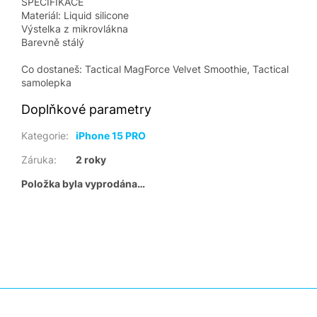
SPECIFIKACE
Materiál: Liquid silicone
Výstelka z mikrovlákna
Barevně stálý
Co dostaneš: Tactical MagForce Velvet Smoothie, Tactical
samolepka
Doplňkové parametry
Kategorie
:
iPhone 15 PRO
Záruka
:
2 roky
Položka byla vyprodána…
Z
á