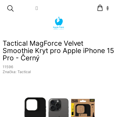
Přejít
Nákupní
na
košík
obsah
Tactical MagForce Velvet
Smoothie Kryt pro Apple iPhone 15
Pro - Černý
11596
Značka:
Tactical