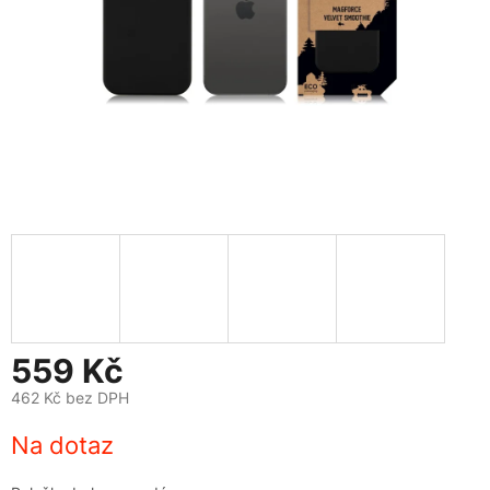
559 Kč
462 Kč bez DPH
Měrná
Na dotaz
cena: