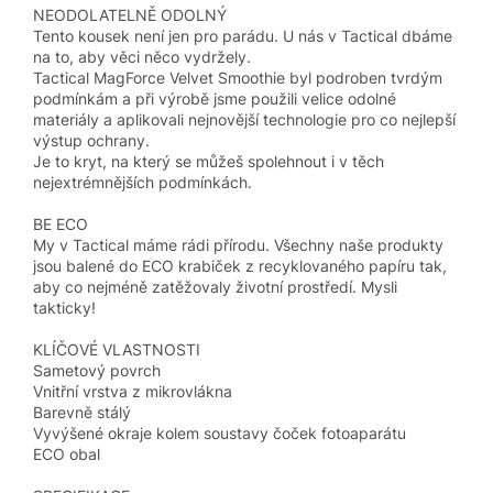
NEODOLATELNĚ ODOLNÝ
Tento kousek není jen pro parádu. U nás v Tactical dbáme
na to, aby věci něco vydržely.
Tactical MagForce Velvet Smoothie byl podroben tvrdým
podmínkám a při výrobě jsme použili velice odolné
materiály a aplikovali nejnovější technologie pro co nejlepší
výstup ochrany.
Je to kryt, na který se můžeš spolehnout i v těch
nejextrémnějších podmínkách.
BE ECO
My v Tactical máme rádi přírodu. Všechny naše produkty
jsou balené do ECO krabiček z recyklovaného papíru tak,
aby co nejméně zatěžovaly životní prostředí. Mysli
takticky!
KLÍČOVÉ VLASTNOSTI
Sametový povrch
Vnitřní vrstva z mikrovlákna
Barevně stálý
Vyvýšené okraje kolem soustavy čoček fotoaparátu
ECO obal