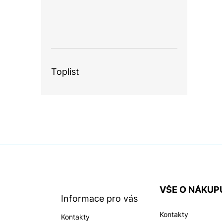
Toplist
Z
á
p
a
VŠE O NÁKUP
t
Informace pro vás
í
Kontakty
Kontakty