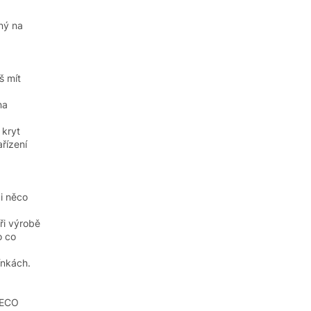
ný na
š mít
na
 kryt
ařízení
i něco
ři výrobě
o co
ínkách.
 ECO