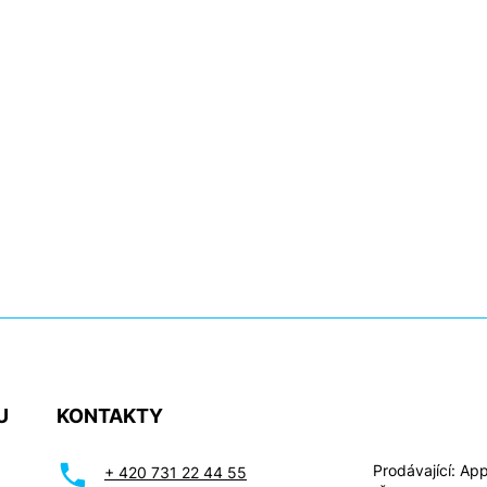
U
KONTAKTY
Prodávající: Appl
+ 420 731 22 44 55