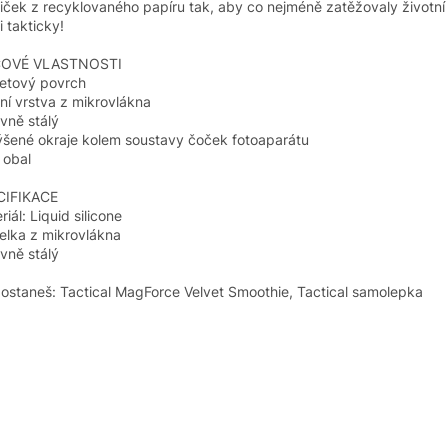
iček z recyklovaného papíru tak, aby co nejméně zatěžovaly životní 
i takticky!
ČOVÉ VLASTNOSTI
etový povrch
řní vrstva z mikrovlákna
vně stálý
šené okraje kolem soustavy čoček fotoaparátu
 obal
CIFIKACE
riál: Liquid silicone
elka z mikrovlákna
vně stálý
ostaneš: Tactical MagForce Velvet Smoothie, Tactical samolepka