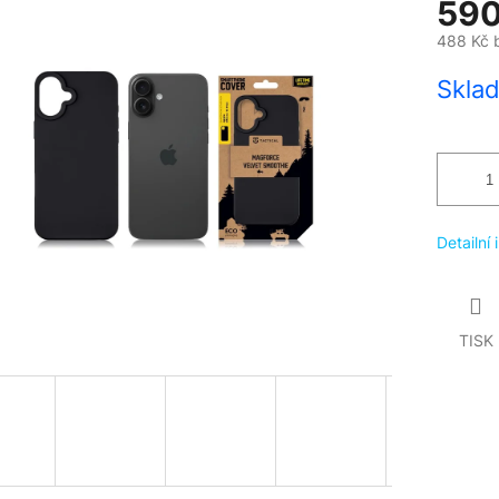
590
488 Kč 
Měrná
Skla
cena:
Detailní
TISK