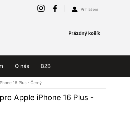
Přihlášení
Nákupní
Prázdný košík
košík
ám
O nás
B2B
iPhone 16 Plus - Černý
pro Apple iPhone 16 Plus -