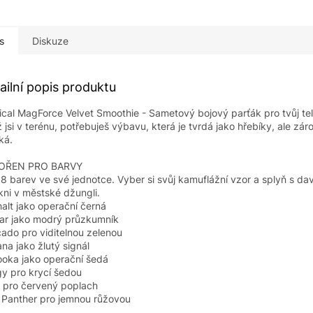
s
Diskuze
ailní popis produktu
ical MagForce Velvet Smoothie - Sametový bojový parťák pro tvůj tel
 jsi v terénu, potřebuješ výbavu, která je tvrdá jako hřebíky, ale zár
ká.
OŘEN PRO BARVY
8 barev ve své jednotce. Vyber si svůj kamuflážní vzor a splyň s d
kni v městské džungli.
alt jako operační černá
ar jako modrý průzkumník
ado pro viditelnou zelenou
na jako žlutý signál
oka jako operační šedá
y pro krycí šedou
li pro červený poplach
 Panther pro jemnou růžovou