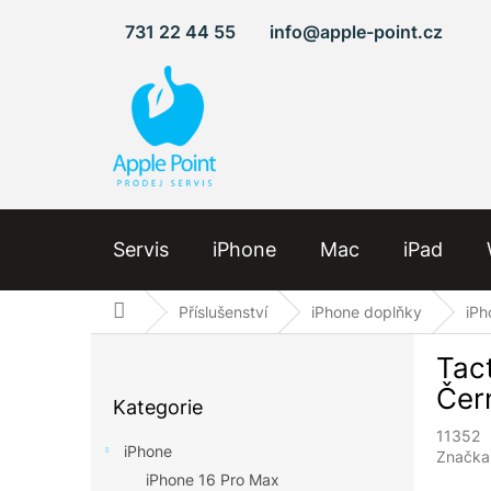
Přejít
731 22 44 55
info@apple-point.cz
na
obsah
Servis
iPhone
Mac
iPad
Domů
Příslušenství
iPhone doplňky
iPh
P
Tac
o
Přeskočit
s
Čer
Kategorie
kategorie
t
11352
r
iPhone
Značka
a
iPhone 16 Pro Max
n