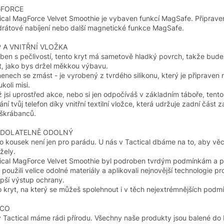
FORCE
ical MagForce Velvet Smoothie je vybaven funkcí MagSafe. Připrave
rátové nabíjení nebo další magnetické funkce MagSafe.
P A VNITŘNÍ VLOŽKA
ben s pečlivostí, tento kryt má sametově hladký povrch, takže bude
t, jako bys držel měkkou výbavu.
nenech se zmást - je vyrobený z tvrdého silikonu, který je připraven 
koli misi.
ž jsi uprostřed akce, nebo si jen odpočíváš v základním táboře, tento
ání tvůj telefon díky vnitřní textilní vložce, která udržuje zadní část z
škrábanců.
DOLATELNĚ ODOLNÝ
o kousek není jen pro parádu. U nás v Tactical dbáme na to, aby věc
žely.
ical MagForce Velvet Smoothie byl podroben tvrdým podmínkám a p
 použili velice odolné materiály a aplikovali nejnovější technologie pr
epší výstup ochrany.
o kryt, na který se můžeš spolehnout i v těch nejextrémnějších podm
ECO
 Tactical máme rádi přírodu. Všechny naše produkty jsou balené do