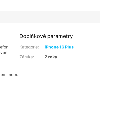
Doplňkové parametry
efon.
Kategorie
:
iPhone 16 Plus
oveň
Záruka
:
2 roky
avem, nebo