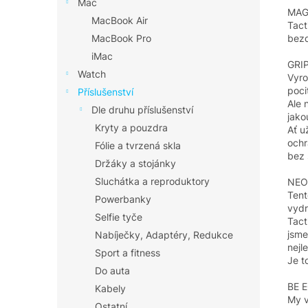
Mac
MAG
MacBook Air
Tact
bezd
MacBook Pro
iMac
GRI
Watch
Vyro
poci
Příslušenství
Ale 
Dle druhu příslušenství
jakou
Kryty a pouzdra
Ať u
ochr
Fólie a tvrzená skla
bez 
Držáky a stojánky
Sluchátka a reproduktory
NEO
Tent
Powerbanky
vydr
Selfie tyče
Tact
jsme
Nabíječky, Adaptéry, Redukce
nejl
Sport a fitness
Je t
Do auta
BE 
Kabely
My v
Ostatní