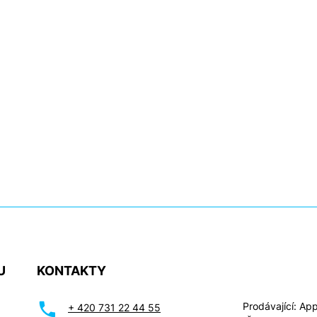
U
KONTAKTY
Prodávající: Appl
+ 420 731 22 44 55