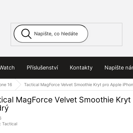
Watch
Příslušenství
Kontakty
Napište n
one 16
Tactical MagForce Velvet Smoothie Kryt pro Apple iPho
tical MagForce Velvet Smoothie Kryt 
rý
6
:
Tactical