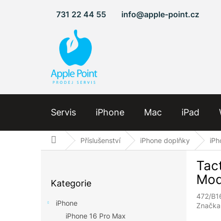
Přejít
731 22 44 55
info@apple-point.cz
na
obsah
Servis
iPhone
Mac
iPad
Domů
Příslušenství
iPhone doplňky
iPh
P
Tac
o
Přeskočit
s
Mod
Kategorie
kategorie
t
472/B1
r
iPhone
Značka
a
iPhone 16 Pro Max
n