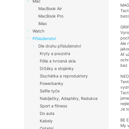
Mac
MAG
MacBook Air
Tact
bezd
MacBook Pro
iMac
GRI
Watch
Vyro
poci
Příslušenství
Ale 
Dle druhu příslušenství
jakou
Kryty a pouzdra
Ať u
ochr
Fólie a tvrzená skla
bez 
Držáky a stojánky
Sluchátka a reproduktory
NEO
Tent
Powerbanky
vydr
Selfie tyče
Tact
jsme
Nabíječky, Adaptéry, Redukce
nejl
Sport a fitness
Je t
Do auta
BE 
Kabely
My v
Ostatní