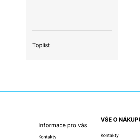
Toplist
Z
á
p
a
VŠE O NÁKUP
t
Informace pro vás
í
Kontakty
Kontakty