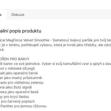
s
Diskuze
ailní popis produktu
ical MagForce Velvet Smoothie - Sametový bojový parťák pro tvůj tel
 jsi v terénu, potřebuješ výbavu, která je tvrdá jako hřebíky, ale zár
ká.
OŘEN PRO BARVY
8 barev ve své jednotce. Vyber si svůj kamuflážní vzor a splyň s d
kni v městské džungli.
alt jako operační černá
ar jako modrý průzkumník
ado pro viditelnou zelenou
na jako žlutý signál
oka jako operační šedá
y pro krycí šedou
li pro červený poplach
 Panther pro jemnou růžovou