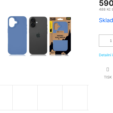
590
488 Kč 
Měrná
Skla
cena:
Detailní
TISK