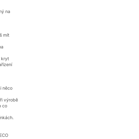
ný na
š mít
na
 kryt
ařízení
i něco
ři výrobě
o co
ínkách.
 ECO