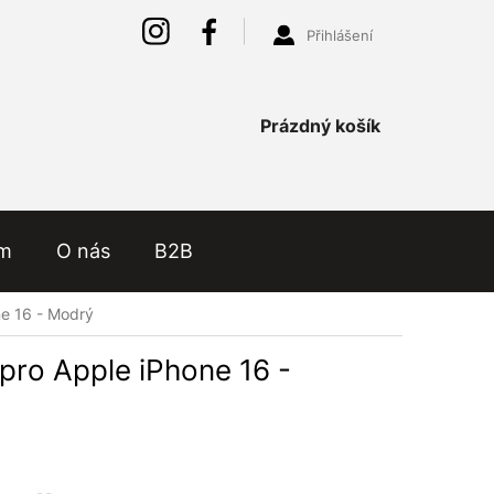
Přihlášení
Nákupní
Prázdný košík
košík
ám
O nás
B2B
ne 16 - Modrý
pro Apple iPhone 16 -