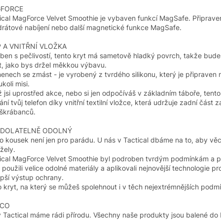
FORCE
ical MagForce Velvet Smoothie je vybaven funkcí MagSafe. Připrave
rátové nabíjení nebo další magnetické funkce MagSafe.
P A VNITŘNÍ VLOŽKA
ben s pečlivostí, tento kryt má sametově hladký povrch, takže bude
t, jako bys držel měkkou výbavu.
nenech se zmást - je vyrobený z tvrdého silikonu, který je připraven 
koli misi.
ž jsi uprostřed akce, nebo si jen odpočíváš v základním táboře, tento
ání tvůj telefon díky vnitřní textilní vložce, která udržuje zadní část z
škrábanců.
DOLATELNĚ ODOLNÝ
o kousek není jen pro parádu. U nás v Tactical dbáme na to, aby věc
žely.
ical MagForce Velvet Smoothie byl podroben tvrdým podmínkám a p
 použili velice odolné materiály a aplikovali nejnovější technologie pr
epší výstup ochrany.
o kryt, na který se můžeš spolehnout i v těch nejextrémnějších podm
ECO
 Tactical máme rádi přírodu. Všechny naše produkty jsou balené do