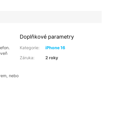
Doplňkové parametry
efon.
Kategorie
:
iPhone 16
oveň
Záruka
:
2 roky
avem, nebo