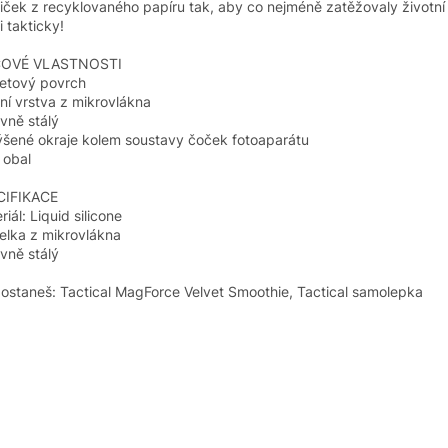
iček z recyklovaného papíru tak, aby co nejméně zatěžovaly životní 
i takticky!
ČOVÉ VLASTNOSTI
etový povrch
řní vrstva z mikrovlákna
vně stálý
šené okraje kolem soustavy čoček fotoaparátu
 obal
CIFIKACE
riál: Liquid silicone
elka z mikrovlákna
vně stálý
ostaneš: Tactical MagForce Velvet Smoothie, Tactical samolepka