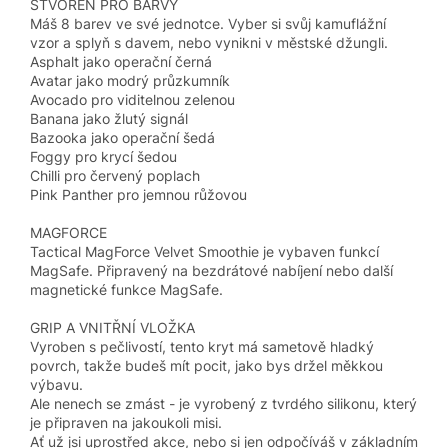
STVOŘEN PRO BARVY
Máš 8 barev ve své jednotce. Vyber si svůj kamuflážní
vzor a splyň s davem, nebo vynikni v městské džungli.
Asphalt jako operační černá
Avatar jako modrý průzkumník
Avocado pro viditelnou zelenou
Banana jako žlutý signál
Bazooka jako operační šedá
Foggy pro krycí šedou
Chilli pro červený poplach
Pink Panther pro jemnou růžovou
MAGFORCE
Tactical MagForce Velvet Smoothie je vybaven funkcí
MagSafe. Připravený na bezdrátové nabíjení nebo další
magnetické funkce MagSafe.
GRIP A VNITŘNÍ VLOŽKA
Vyroben s pečlivostí, tento kryt má sametově hladký
povrch, takže budeš mít pocit, jako bys držel měkkou
výbavu.
Ale nenech se zmást - je vyrobený z tvrdého silikonu, který
je připraven na jakoukoli misi.
Ať už jsi uprostřed akce, nebo si jen odpočíváš v základním