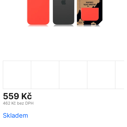
559 Kč
462 Kč bez DPH
Měrná
Skladem
cena: