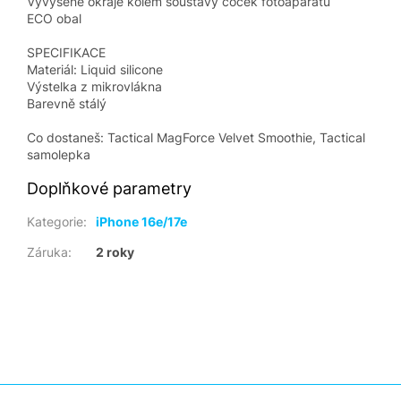
Vyvýšené okraje kolem soustavy čoček fotoaparátu
ECO obal
SPECIFIKACE
Materiál: Liquid silicone
Výstelka z mikrovlákna
Barevně stálý
Co dostaneš: Tactical MagForce Velvet Smoothie, Tactical
samolepka
Doplňkové parametry
Kategorie
:
iPhone 16e/17e
Záruka
:
2 roky
Z