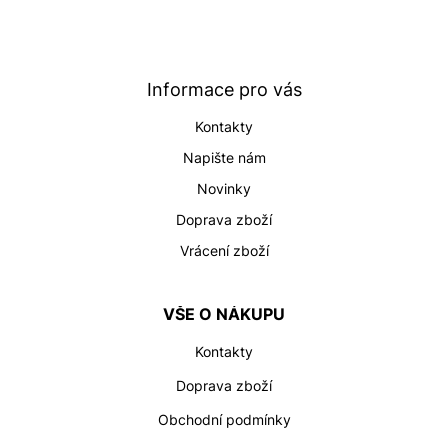
á
p
a
t
Informace pro vás
í
Kontakty
Napište nám
Novinky
Doprava zboží
Vrácení zboží
VŠE O NÁKUPU
Kontakty
Doprava zboží
Obchodní podmínky