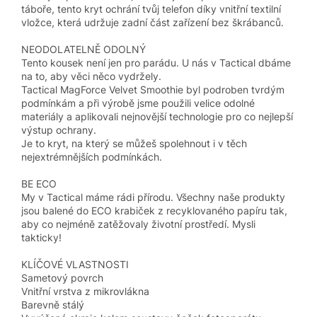
táboře, tento kryt ochrání tvůj telefon díky vnitřní textilní
vložce, která udržuje zadní část zařízení bez škrábanců.
NEODOLATELNĚ ODOLNÝ
Tento kousek není jen pro parádu. U nás v Tactical dbáme
na to, aby věci něco vydržely.
Tactical MagForce Velvet Smoothie byl podroben tvrdým
podmínkám a při výrobě jsme použili velice odolné
materiály a aplikovali nejnovější technologie pro co nejlepší
výstup ochrany.
Je to kryt, na který se můžeš spolehnout i v těch
nejextrémnějších podmínkách.
BE ECO
My v Tactical máme rádi přírodu. Všechny naše produkty
jsou balené do ECO krabiček z recyklovaného papíru tak,
aby co nejméně zatěžovaly životní prostředí. Mysli
takticky!
KLÍČOVÉ VLASTNOSTI
Sametový povrch
Vnitřní vrstva z mikrovlákna
Barevně stálý