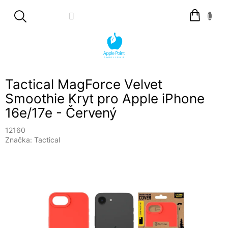
Přejít
Nákupní
na
košík
obsah
Tactical MagForce Velvet
Smoothie Kryt pro Apple iPhone
16e/17e - Červený
12160
Značka:
Tactical