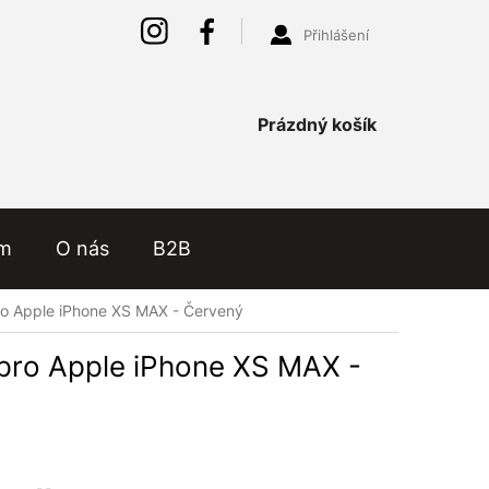
Přihlášení
Nákupní
Prázdný košík
košík
ám
O nás
B2B
pro Apple iPhone XS MAX - Červený
 pro Apple iPhone XS MAX -