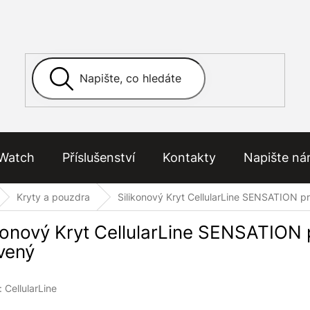
Watch
Příslušenství
Kontakty
Napište n
Kryty a pouzdra
Silikonový Kryt CellularLine SENSATION 
ikonový Kryt CellularLine SENSATION
vený
:
CellularLine