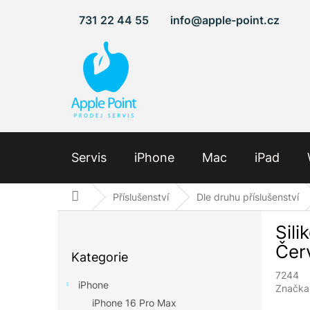
Přejít
731 22 44 55
info@apple-point.cz
na
obsah
Servis
iPhone
Mac
iPad
Domů
Příslušenství
Dle druhu příslušenství
P
Sil
o
Přeskočit
s
Čer
Kategorie
kategorie
t
7244
r
iPhone
Značka
a
iPhone 16 Pro Max
n