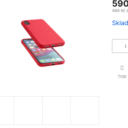
590
488 Kč 
Měrná
Sklad
cena:
TISK