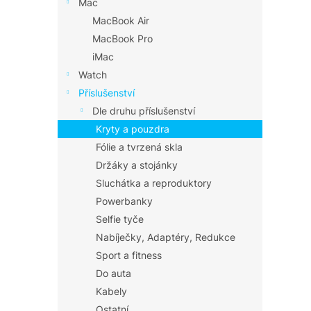
Mac
MacBook Air
MacBook Pro
iMac
Watch
Příslušenství
Dle druhu příslušenství
Kryty a pouzdra
Fólie a tvrzená skla
Držáky a stojánky
Sluchátka a reproduktory
Powerbanky
Selfie tyče
Nabíječky, Adaptéry, Redukce
Sport a fitness
Do auta
Kabely
Ostatní