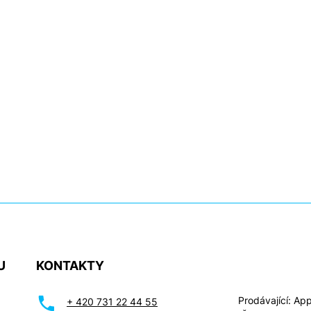
U
KONTAKTY
Prodávající: Appl
+ 420 731 22 44 55