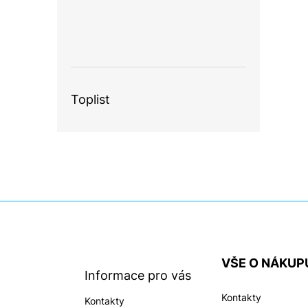
Toplist
Z
á
p
a
VŠE O NÁKUP
t
Informace pro vás
í
Kontakty
Kontakty