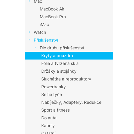
Mac
MacBook Air
MacBook Pro
iMac
Watch
Příslušenství
Dle druhu příslušenství
Kryty a pouzdra
Fólie a tvrzená skla
Držáky a stojánky
Sluchátka a reproduktory
Powerbanky
Selfie tyče
Nabíječky, Adaptéry, Redukce
Sport a fitness
Do auta
Kabely
Ostatní