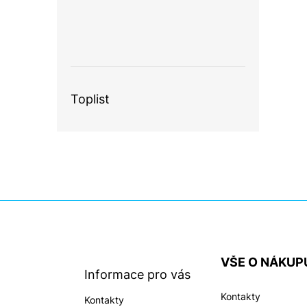
Toplist
Z
á
p
a
VŠE O NÁKUP
t
Informace pro vás
í
Kontakty
Kontakty