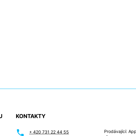
U
KONTAKTY
Prodávající: Appl
+ 420 731 22 44 55