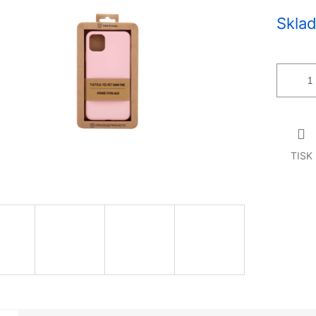
Měrná
Sklad
cena:
TISK