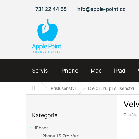
Přejít
731 22 44 55
info@apple-point.cz
na
obsah
Servis
iPhone
Mac
iPad
Domů
Příslušenství
Dle druhu příslušenství
P
Vel
o
Přeskočit
s
Kategorie
Značka
kategorie
t
r
iPhone
a
iPhone 16 Pro Max
n