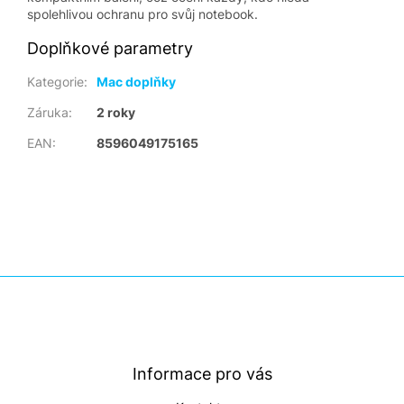
spolehlivou ochranu pro svůj notebook.
Doplňkové parametry
Kategorie
:
Mac doplňky
Záruka
:
2 roky
EAN
:
8596049175165
Z
á
p
a
t
Informace pro vás
í