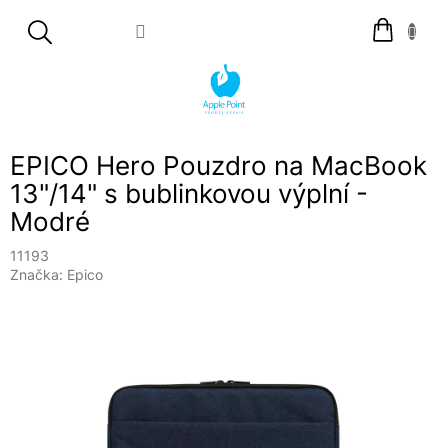
Přejít
Nákupní
na
košík
obsah
EPICO Hero Pouzdro na MacBook
13"/14" s bublinkovou výplní -
Modré
11193
Značka:
Epico