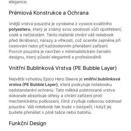
elegance.
Prémiová Konstrukce a Ochrana
Vnější vrstva pouzdra je vyrobena z vysoce kvalitního
polyesteru
, který je známý svou odolností vůči opotřebení,
vodě a nečistotám. Tento materiál chrání váš notebook
před škrábanci, nárazy a vlhkostí, což oceníte zejména při
cestování nebo při každodenním přenášení zařízení.
Povrch pouzdra je navržen v minimalistickém černém
designu, který působí elegantně a profesionálně.
Vnitřní Bublinková Vrstva (PE Bubble Layer)
Největší výhodou Epico Hero Sleeve je
vnitřní bublinková
vrstva (PE Bubble Layer)
, která poskytuje notebooku
nadstandardní ochranu. Tato měkká polstrovaná vrstva
dokonale absorbuje otřesy a chrání zařízení proti
mechanickému poškození, čímž zvyšuje celkovou odolnost
pouzdra. Váš notebook tak bude v bezpečí, i když jej
budete přenášet v plné tašce nebo batohu.
Funkční Design