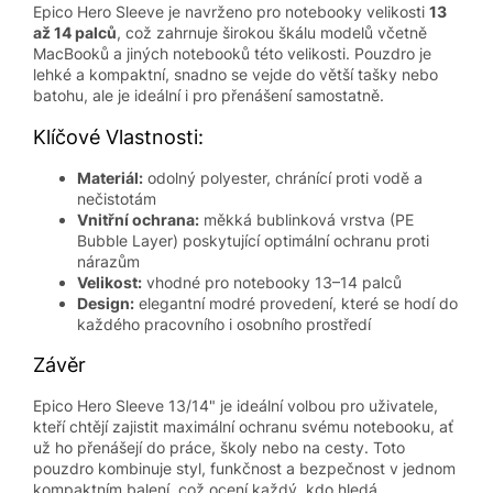
Epico Hero Sleeve je navrženo pro notebooky velikosti
13
až 14 palců
, což zahrnuje širokou škálu modelů včetně
MacBooků a jiných notebooků této velikosti. Pouzdro je
lehké a kompaktní, snadno se vejde do větší tašky nebo
batohu, ale je ideální i pro přenášení samostatně.
Klíčové Vlastnosti:
Materiál:
odolný polyester, chránící proti vodě a
nečistotám
Vnitřní ochrana:
měkká bublinková vrstva (PE
Bubble Layer) poskytující optimální ochranu proti
nárazům
Velikost:
vhodné pro notebooky 13–14 palců
Design:
elegantní modré provedení, které se hodí do
každého pracovního i osobního prostředí
Závěr
Epico Hero Sleeve 13/14" je ideální volbou pro uživatele,
kteří chtějí zajistit maximální ochranu svému notebooku, ať
už ho přenášejí do práce, školy nebo na cesty. Toto
pouzdro kombinuje styl, funkčnost a bezpečnost v jednom
kompaktním balení, což ocení každý, kdo hledá