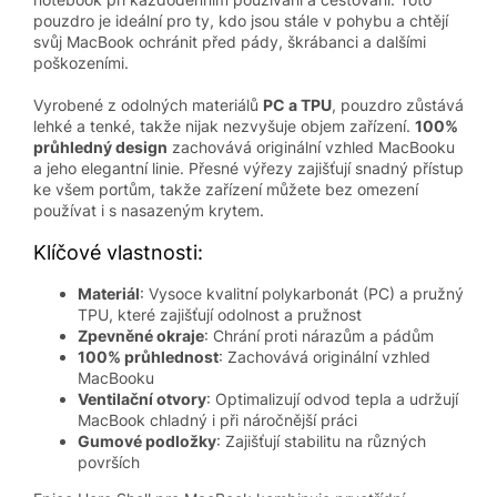
pouzdro je ideální pro ty, kdo jsou stále v pohybu a chtějí
svůj MacBook ochránit před pády, škrábanci a dalšími
poškozeními.
Vyrobené z odolných materiálů
PC a TPU
, pouzdro zůstává
lehké a tenké, takže nijak nezvyšuje objem zařízení.
100%
průhledný design
zachovává originální vzhled MacBooku
a jeho elegantní linie. Přesné výřezy zajišťují snadný přístup
ke všem portům, takže zařízení můžete bez omezení
používat i s nasazeným krytem.
Klíčové vlastnosti:
Materiál
: Vysoce kvalitní polykarbonát (PC) a pružný
TPU, které zajišťují odolnost a pružnost
Zpevněné okraje
: Chrání proti nárazům a pádům
100% průhlednost
: Zachovává originální vzhled
MacBooku
Ventilační otvory
: Optimalizují odvod tepla a udržují
MacBook chladný i při náročnější práci
Gumové podložky
: Zajišťují stabilitu na různých
površích