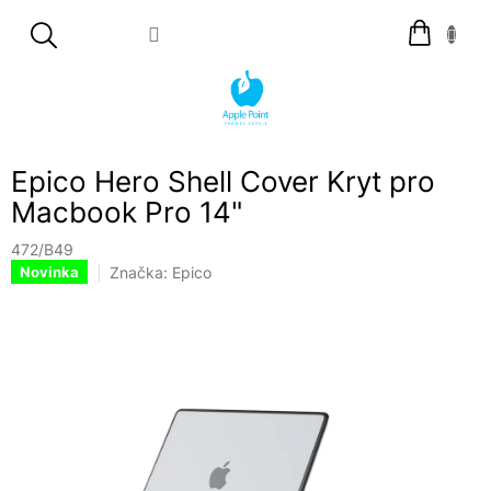
Přejít
Nákupní
na
košík
obsah
Epico Hero Shell Cover Kryt pro
Macbook Pro 14"
472/B49
Značka:
Epico
Novinka