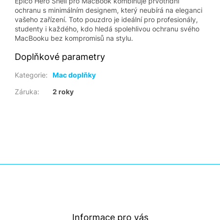
Epico Hero Shell pro MacBook kombinuje prvotřídní
ochranu s minimálním designem, který neubírá na eleganci
vašeho zařízení. Toto pouzdro je ideální pro profesionály,
studenty i každého, kdo hledá spolehlivou ochranu svého
MacBooku bez kompromisů na stylu.
Doplňkové parametry
Kategorie
:
Mac doplňky
Záruka
:
2 roky
Z
á
p
a
t
Informace pro vás