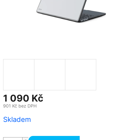
1 090 Kč
901 Kč bez DPH
Měrná
Skladem
cena: