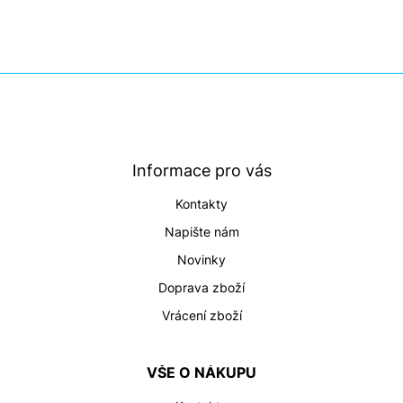
Z
á
p
a
t
Informace pro vás
í
Kontakty
Napište nám
Novinky
Doprava zboží
Vrácení zboží
VŠE O NÁKUPU