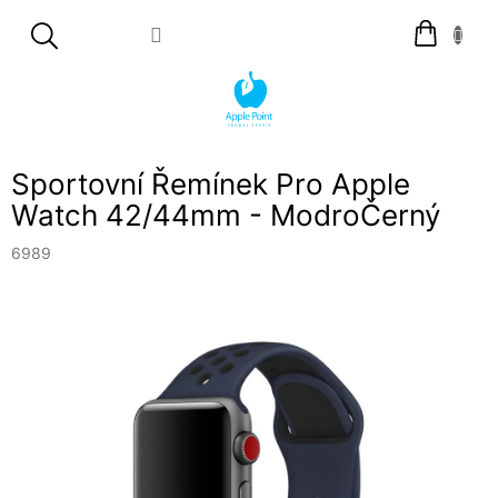
Přejít
Nákupní
na
košík
obsah
Sportovní Řemínek Pro Apple
Watch 42/44mm - ModroČerný
6989