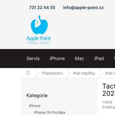
Přejít
731 22 44 55
info@apple-point.cz
na
obsah
Servis
iPhone
Mac
iPad
Domů
Příslušenství
iPad doplňky
iPad 
P
Tact
o
Přeskočit
s
202
Kategorie
kategorie
t
11024
r
iPhone
Značka
a
iPhone 16 Pro Max
n