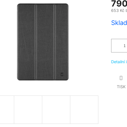
790
653 Kč 
Měrná
Skla
cena:
Detailní
TISK