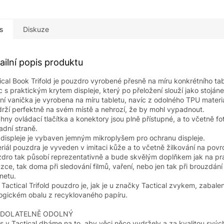
s
Diskuze
ailní popis produktu
ical Book Trifold je pouzdro vyrobené přesně na míru konkrétního tab
c s praktickým krytem displeje, který po přeložení slouží jako stojáne
řní vanička je vyrobena na míru tabletu, navíc z odolného TPU materiá
drží perfektně na svém místě a nehrozí, že by mohl vypadnout.
hny ovládací tlačítka a konektory jsou plně přístupné, a to včetně f
adní straně.
 displeje je vybaven jemným mikroplyšem pro ochranu displeje.
riál pouzdra je vyveden v imitaci kůže a to včetně žilkování na povr
dro tak působí reprezentativně a bude skvělým doplňkem jak na pr
zce, tak doma při sledování filmů, vaření, nebo jen tak při brouzdání
rnetu.
 Tactical Trifold pouzdro je, jak je u značky Tactical zvykem, zabale
ogickém obalu z recyklovaného papíru.
DOLATELNĚ ODOLNÝ
s v Tactical dbáme na to, aby věci něco vydržely a za kvalitou svý