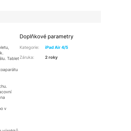
Doplňkové parametry
letu,
Kategorie
:
iPad Air 4/5
k.
Záruka
:
2 roky
lu. Tablet
otoaparátu
chu.
acovní
 na
no v
ch výrobků