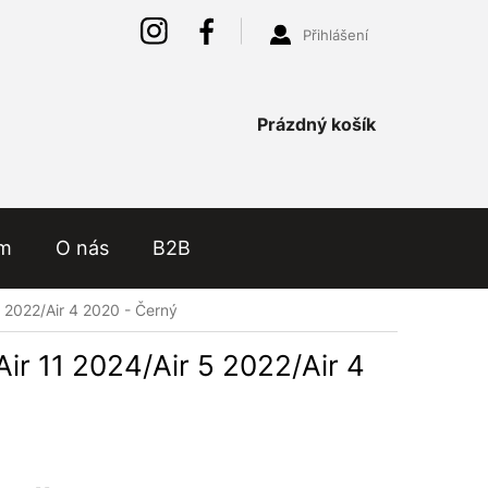
Přihlášení
Nákupní
Prázdný košík
košík
ám
O nás
B2B
5 2022/Air 4 2020 - Černý
Air 11 2024/Air 5 2022/Air 4