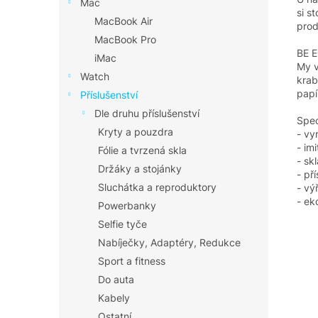
Mac
si s
MacBook Air
pro
MacBook Pro
BE 
iMac
My v
Watch
krab
papí
Příslušenství
Dle druhu příslušenství
Spec
Kryty a pouzdra
- vy
- im
Fólie a tvrzená skla
- sk
Držáky a stojánky
- př
Sluchátka a reproduktory
- vý
- ek
Powerbanky
Selfie tyče
Nabíječky, Adaptéry, Redukce
Sport a fitness
Do auta
Kabely
Ostatní