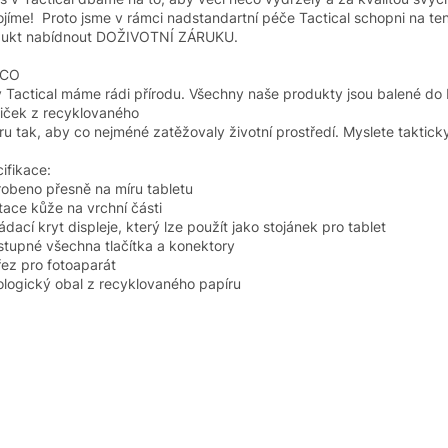
tojíme! Proto jsme v rámci nadstandartní péče Tactical schopni na te
dukt nabídnout DOŽIVOTNÍ ZÁRUKU.
ECO
 Tactical máme rádi přírodu. Všechny naše produkty jsou balené do
iček z recyklovaného
ru tak, aby co nejméné zatěžovaly životní prostředí. Myslete taktick
ifikace:
robeno přesně na míru tabletu
itace kůže na vrchní části
ládací kryt displeje, který lze použít jako stojánek pro tablet
ístupné všechna tlačítka a konektory
řez pro fotoaparát
ologický obal z recyklovaného papíru